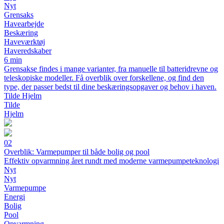
Nyt
Grensaks
Havearbejde
Beskæring
Haveværktøj
Haveredskaber
6 min
Grensakse findes i mange varianter, fra manuelle til batteridrevne og
teleskopiske modeller. Få overblik over forskellene, og find den
type, der passer bedst til dine beskæringsopgaver og behov i haven.
Tilde Hjelm
Tilde
Hjelm
02
Overblik: Varmepumper til både bolig og pool
Effektiv opvarmning året rundt med moderne varmepumpeteknologi
Nyt
Nyt
Varmepumpe
Energi
Bolig
Pool
Opvarmning