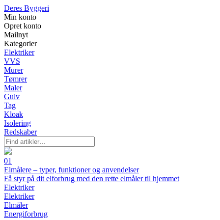
Deres Byggeri
Min konto
Opret konto
Mailnyt
Kategorier
Elektriker
VVS
Murer
Tømrer
Maler
Gulv
Tag
Kloak
Isolering
Redskaber
01
Elmålere – typer, funktioner og anvendelser
Få styr på dit elforbrug med den rette elmåler til hjemmet
Elektriker
Elektriker
Elmåler
Energiforbrug