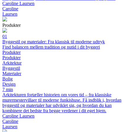
Caroline Laursen
Caroline
Laursen
Produkter
01
Byggestil og materialer: Fra klassisk til moderne udtryk
Find balancen mellem tradition og nutid i dit byggeri
Produkter
Produkter
Arkitektur
Byggestil
Materialer
Bolig
Design
7 min
Arkitekturen fortæller historien om vores tid – fra klassiske
murermestervillaer til moderne funkishuse. Få indblik i, hvordan
byggestil og materialer har udviklet sig, og hvordan du kan
kombinere det bedste fra begge verdener i dit eget hjem.
Caroline Laursen
Caroline
Laursen