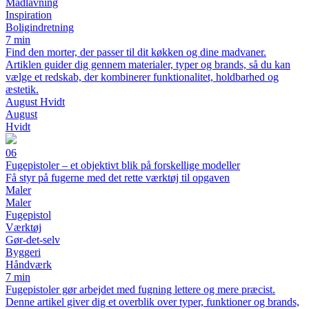
Madlavning
Inspiration
Boligindretning
7 min
Find den morter, der passer til dit køkken og dine madvaner.
Artiklen guider dig gennem materialer, typer og brands, så du kan
vælge et redskab, der kombinerer funktionalitet, holdbarhed og
æstetik.
August Hvidt
August
Hvidt
06
Fugepistoler – et objektivt blik på forskellige modeller
Få styr på fugerne med det rette værktøj til opgaven
Maler
Maler
Fugepistol
Værktøj
Gør-det-selv
Byggeri
Håndværk
7 min
Fugepistoler gør arbejdet med fugning lettere og mere præcist.
Denne artikel giver dig et overblik over typer, funktioner og brands,