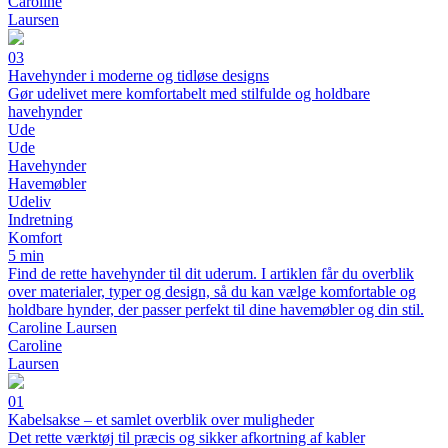
Caroline
Laursen
03
Havehynder i moderne og tidløse designs
Gør udelivet mere komfortabelt med stilfulde og holdbare
havehynder
Ude
Ude
Havehynder
Havemøbler
Udeliv
Indretning
Komfort
5 min
Find de rette havehynder til dit uderum. I artiklen får du overblik
over materialer, typer og design, så du kan vælge komfortable og
holdbare hynder, der passer perfekt til dine havemøbler og din stil.
Caroline Laursen
Caroline
Laursen
01
Kabelsakse – et samlet overblik over muligheder
Det rette værktøj til præcis og sikker afkortning af kabler