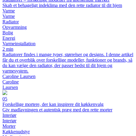
Skab et behageligt indeklima med den rette radiator til dit hjem
Varme
Varme
Radiator
Opvarmning
Bolig
Energi
Varmeinstallation
2 min
Radiatorer findes i mange typer, størrelser og designs. I denne artikel
får du et overblik over forskellige modeller, funktioner og brands, så
du kan vælge den radiator, der passer bedst til dit hjem og
varmesystem.
Caroline Laursen
Caroline
Laursen
05
Forskellige mortere, der kan inspirere dit køkkenvalg
Giv madlavningen et autentisk præg med den rette morter
Interiør
Interiør
Morter
Køkkenudstyr