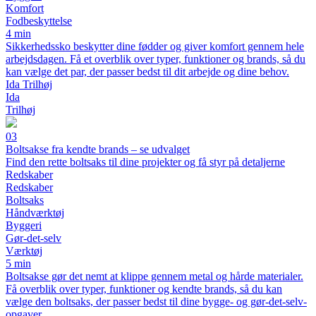
Komfort
Fodbeskyttelse
4 min
Sikkerhedssko beskytter dine fødder og giver komfort gennem hele
arbejdsdagen. Få et overblik over typer, funktioner og brands, så du
kan vælge det par, der passer bedst til dit arbejde og dine behov.
Ida Trilhøj
Ida
Trilhøj
03
Boltsakse fra kendte brands – se udvalget
Find den rette boltsaks til dine projekter og få styr på detaljerne
Redskaber
Redskaber
Boltsaks
Håndværktøj
Byggeri
Gør-det-selv
Værktøj
5 min
Boltsakse gør det nemt at klippe gennem metal og hårde materialer.
Få overblik over typer, funktioner og kendte brands, så du kan
vælge den boltsaks, der passer bedst til dine bygge- og gør-det-selv-
opgaver.