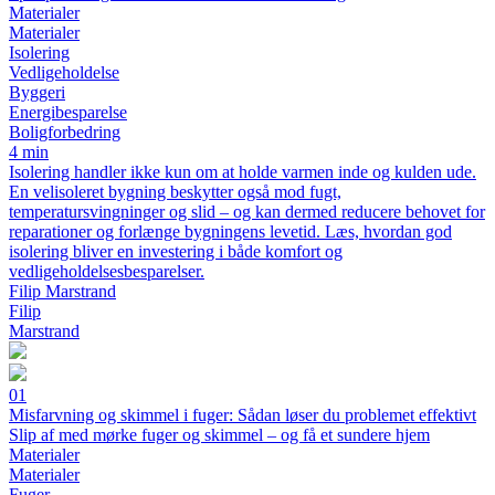
Materialer
Materialer
Isolering
Vedligeholdelse
Byggeri
Energibesparelse
Boligforbedring
4 min
Isolering handler ikke kun om at holde varmen inde og kulden ude.
En velisoleret bygning beskytter også mod fugt,
temperatursvingninger og slid – og kan dermed reducere behovet for
reparationer og forlænge bygningens levetid. Læs, hvordan god
isolering bliver en investering i både komfort og
vedligeholdelsesbesparelser.
Filip Marstrand
Filip
Marstrand
01
Misfarvning og skimmel i fuger: Sådan løser du problemet effektivt
Slip af med mørke fuger og skimmel – og få et sundere hjem
Materialer
Materialer
Fuger