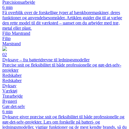
Præcisionsarbejde
6 min
Få overblik over de forskellige typer af bænkboremaskiner, deres
funktioner og anvendelsesområder. Artiklen guider dig til at vælge
den rette model til dit værksted – uanset om du arbejder med træ,
metal eller plast.
Filip Marstrand
Filip
Marstrand
02
Dyksave – fra batteridrevne til ledningsmodeller
Præcise snit og fleksibilitet til både professionelle og gør-det-selv-
projekter
Redskaber
Redskaber
Dyksav
Værktøj
Træarbejde
Byggeri
Gør-det-selv
6 min
Dyksave giver præcise snit og fleksibilitet til både professionelle og
gør-det-selv-projekter. Læs om forskelle på batteri- og
ledningsmodeller, vigtige funktioner og de mest kendte brands, så du