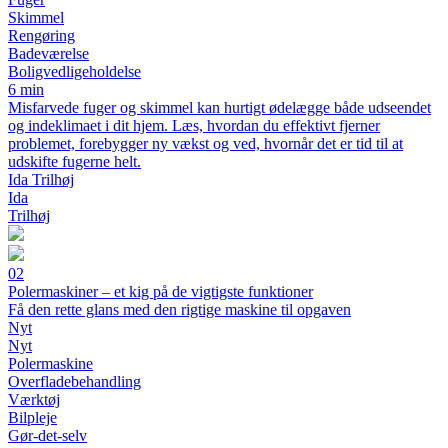
Skimmel
Rengøring
Badeværelse
Boligvedligeholdelse
6 min
Misfarvede fuger og skimmel kan hurtigt ødelægge både udseendet
og indeklimaet i dit hjem. Læs, hvordan du effektivt fjerner
problemet, forebygger ny vækst og ved, hvornår det er tid til at
udskifte fugerne helt.
Ida Trilhøj
Ida
Trilhøj
02
Polermaskiner – et kig på de vigtigste funktioner
Få den rette glans med den rigtige maskine til opgaven
Nyt
Nyt
Polermaskine
Overfladebehandling
Værktøj
Bilpleje
Gør-det-selv