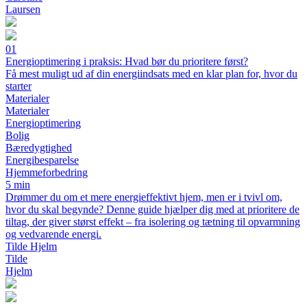
Laursen
01
Energioptimering i praksis: Hvad bør du prioritere først?
Få mest muligt ud af din energiindsats med en klar plan for, hvor du
starter
Materialer
Materialer
Energioptimering
Bolig
Bæredygtighed
Energibesparelse
Hjemmeforbedring
5 min
Drømmer du om et mere energieffektivt hjem, men er i tvivl om,
hvor du skal begynde? Denne guide hjælper dig med at prioritere de
tiltag, der giver størst effekt – fra isolering og tætning til opvarmning
og vedvarende energi.
Tilde Hjelm
Tilde
Hjelm