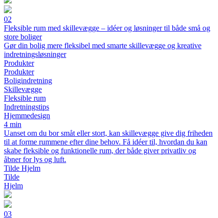
02
Fleksible rum med skillevægge – idéer og løsninger til både små og
store boliger
Gør din bolig mere fleksibel med smarte skillevægge og kreative
indretningsløsninger
Produkter
Produkter
Boligindretning
Skillevægge
Fleksible rum
Indretningstips
Hjemmedesign
4 min
Uanset om du bor småt eller stort, kan skillevægge give dig friheden
til at forme rummene efter dine behov. Få idéer til, hvordan du kan
skabe fleksible og funktionelle rum, der både giver privatliv og
åbner for lys og luft.
Tilde Hjelm
Tilde
Hjelm
03