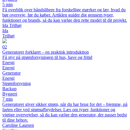
5 min
Få overblik over båndslibere fra forskellige mærker og lær, hvad du
bør overveje, før du køber. Artiklen guider dig gennem typer,
funktioner og brands, så du kan vælge den rette model til dit projekt.
Ida Trilhøj
Ida
Trilhøj
02
Generatorer forklaret – en praktisk introduktion
Få styr på strømforsyningen til hus, have og fritid
Energi
Energi
Generator
Energi
Strømforsyning
Backup
Byggeri
7 min
Generatorer giver sikker strøm, når du har brug for det – hjemme, på
farten eller ved strømafbrydelser. Læs om typer, funktioner og
vigtige overvejelser, så du kan vælge den generator, der passer bedst
til dine behov.
Caroline Laursen