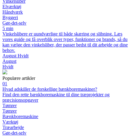
Vinkelsliber
Elværktøj
Håndværk
Byggeri
Gør-det-selv
5 min
Vinkelslibere er uundværlige til både skæring og slibning. Læs
vores guide og få overblik over typer, funktioner og brands, så du
kan vælge den vinkelsliber, der passer bedst til dit arbejde og dine
behov.
August Hvidt
August
Hvidt
Populære artikler
01
Hvad adskiller de forskellige bænkboremaskiner?
Find den rette bænkboremaskine til dine træprojekter og
præcisionsopgaver
Tømrer
Tømrer
Bænkboremaskine
Værktøj
Træarbejde
Gør-det-selv