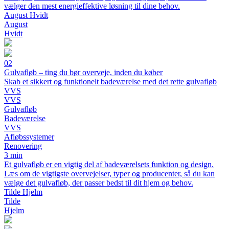
vælger den mest energieffektive løsning til dine behov.
August Hvidt
August
Hvidt
02
Gulvafløb – ting du bør overveje, inden du køber
Skab et sikkert og funktionelt badeværelse med det rette gulvafløb
VVS
VVS
Gulvafløb
Badeværelse
VVS
Afløbssystemer
Renovering
3 min
Et gulvafløb er en vigtig del af badeværelsets funktion og design.
Læs om de vigtigste overvejelser, typer og producenter, så du kan
vælge det gulvafløb, der passer bedst til dit hjem og behov.
Tilde Hjelm
Tilde
Hjelm