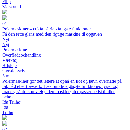
Filip
Marstrand
01
Polermaskiner – et kig på de vigtigste funktioner
Få den rette glans med den rigtige maskine til opgaven
Nyt
Nyt
Polermaskine
Overfladebehandling
Værktøj
Bilpleje
Gør-det-selv
3 min
Polermaskiner gør det lettere at opnå en flot og jævn overflade på
bil, båd eller træværk. Læs om de vigtigste funktioner, typer og
brands, så du kan vælge den maskine, der passer bedst til dine
behov.
Ida Trilhøj
Ida
Trilhøj
02