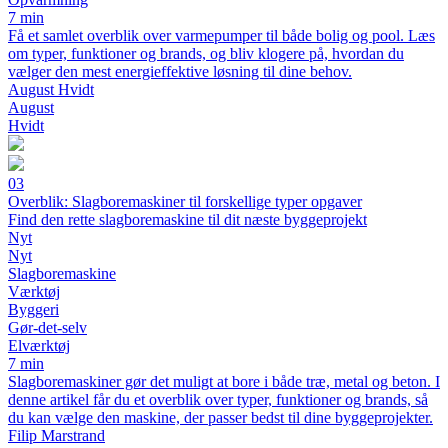
7 min
Få et samlet overblik over varmepumper til både bolig og pool. Læs
om typer, funktioner og brands, og bliv klogere på, hvordan du
vælger den mest energieffektive løsning til dine behov.
August Hvidt
August
Hvidt
03
Overblik: Slagboremaskiner til forskellige typer opgaver
Find den rette slagboremaskine til dit næste byggeprojekt
Nyt
Nyt
Slagboremaskine
Værktøj
Byggeri
Gør-det-selv
Elværktøj
7 min
Slagboremaskiner gør det muligt at bore i både træ, metal og beton. I
denne artikel får du et overblik over typer, funktioner og brands, så
du kan vælge den maskine, der passer bedst til dine byggeprojekter.
Filip Marstrand