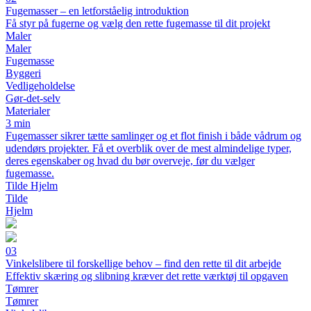
Fugemasser – en letforståelig introduktion
Få styr på fugerne og vælg den rette fugemasse til dit projekt
Maler
Maler
Fugemasse
Byggeri
Vedligeholdelse
Gør-det-selv
Materialer
3 min
Fugemasser sikrer tætte samlinger og et flot finish i både vådrum og
udendørs projekter. Få et overblik over de mest almindelige typer,
deres egenskaber og hvad du bør overveje, før du vælger
fugemasse.
Tilde Hjelm
Tilde
Hjelm
03
Vinkelslibere til forskellige behov – find den rette til dit arbejde
Effektiv skæring og slibning kræver det rette værktøj til opgaven
Tømrer
Tømrer