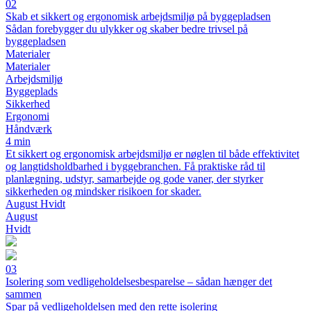
02
Skab et sikkert og ergonomisk arbejdsmiljø på byggepladsen
Sådan forebygger du ulykker og skaber bedre trivsel på
byggepladsen
Materialer
Materialer
Arbejdsmiljø
Byggeplads
Sikkerhed
Ergonomi
Håndværk
4 min
Et sikkert og ergonomisk arbejdsmiljø er nøglen til både effektivitet
og langtidsholdbarhed i byggebranchen. Få praktiske råd til
planlægning, udstyr, samarbejde og gode vaner, der styrker
sikkerheden og mindsker risikoen for skader.
August Hvidt
August
Hvidt
03
Isolering som vedligeholdelsesbesparelse – sådan hænger det
sammen
Spar på vedligeholdelsen med den rette isolering