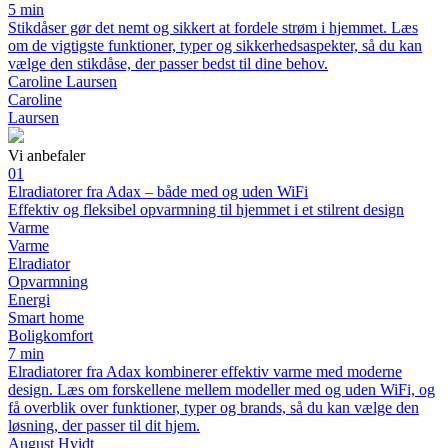
5 min
Stikdåser gør det nemt og sikkert at fordele strøm i hjemmet. Læs
om de vigtigste funktioner, typer og sikkerhedsaspekter, så du kan
vælge den stikdåse, der passer bedst til dine behov.
Caroline Laursen
Caroline
Laursen
Vi anbefaler
01
Elradiatorer fra Adax – både med og uden WiFi
Effektiv og fleksibel opvarmning til hjemmet i et stilrent design
Varme
Varme
Elradiator
Opvarmning
Energi
Smart home
Boligkomfort
7 min
Elradiatorer fra Adax kombinerer effektiv varme med moderne
design. Læs om forskellene mellem modeller med og uden WiFi, og
få overblik over funktioner, typer og brands, så du kan vælge den
løsning, der passer til dit hjem.
August Hvidt