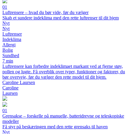
01
Luftrensere – hvad du bør vide, før du vælger
Skab et sundere indeklima med den rette luftrenser til dit hjem
Nyt
Nyt
Luftrenser
Indeklima
Allergi
Bolig
Sundhed
7 min
Luftrensere kan forbedre indeklimaet markant ved at fjerne støv,
pollen og lugte. Få overblik over typer, funktioner og faktorer, du
bør overveje, før du vælger den rette model til dit hjem.
Caroline Laursen
Caroline
Laursen
01
Grensakse – forskelle på manuelle, batteridrevne og teleskopiske
modeller
Få styr på beskæringen med den rette grensaks til haven
Nyt