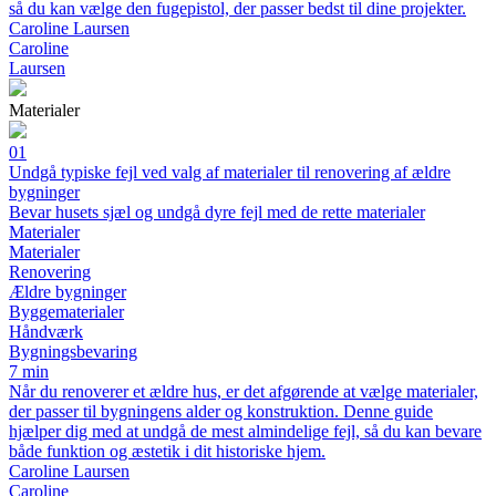
så du kan vælge den fugepistol, der passer bedst til dine projekter.
Caroline Laursen
Caroline
Laursen
Materialer
01
Undgå typiske fejl ved valg af materialer til renovering af ældre
bygninger
Bevar husets sjæl og undgå dyre fejl med de rette materialer
Materialer
Materialer
Renovering
Ældre bygninger
Byggematerialer
Håndværk
Bygningsbevaring
7 min
Når du renoverer et ældre hus, er det afgørende at vælge materialer,
der passer til bygningens alder og konstruktion. Denne guide
hjælper dig med at undgå de mest almindelige fejl, så du kan bevare
både funktion og æstetik i dit historiske hjem.
Caroline Laursen
Caroline