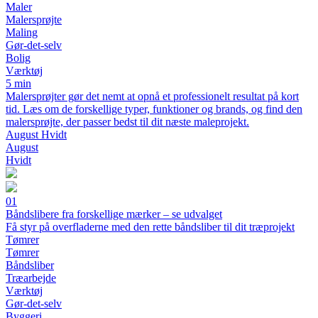
Maler
Malersprøjte
Maling
Gør-det-selv
Bolig
Værktøj
5 min
Malersprøjter gør det nemt at opnå et professionelt resultat på kort
tid. Læs om de forskellige typer, funktioner og brands, og find den
malersprøjte, der passer bedst til dit næste maleprojekt.
August Hvidt
August
Hvidt
01
Båndslibere fra forskellige mærker – se udvalget
Få styr på overfladerne med den rette båndsliber til dit træprojekt
Tømrer
Tømrer
Båndsliber
Træarbejde
Værktøj
Gør-det-selv
Byggeri