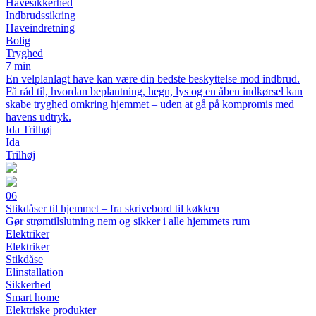
Havesikkerhed
Indbrudssikring
Haveindretning
Bolig
Tryghed
7 min
En velplanlagt have kan være din bedste beskyttelse mod indbrud.
Få råd til, hvordan beplantning, hegn, lys og en åben indkørsel kan
skabe tryghed omkring hjemmet – uden at gå på kompromis med
havens udtryk.
Ida Trilhøj
Ida
Trilhøj
06
Stikdåser til hjemmet – fra skrivebord til køkken
Gør strømtilslutning nem og sikker i alle hjemmets rum
Elektriker
Elektriker
Stikdåse
Elinstallation
Sikkerhed
Smart home
Elektriske produkter