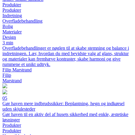
Produkter
Produkter
Indretning
Overfladebehandling
Bolig
Materialer
Design
3 min
Overfladebehandlinger er nøglen til at skabe stemning og balance i
indretningen. Lær, hvordan du med bevidste valg af glans, struktur
og materialer kan fremhæve kontraster, skabe harmoni og give
rummene et unikt udtryk.
Filip Marstrand
Filip
Marstrand
05
Gør haven mere indbrudssikker: Beplantning, hegn og indkørsel
uden skjulesteder
Gør haven til en aktiv del af husets sikkerhed med enkle, æstetiske
løsninger
Produkter
Produkter