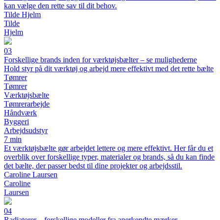
kan vælge den rette sav til dit behov.
Tilde Hjelm
Tilde
Hjelm
03
Forskellige brands inden for værktøjsbælter – se mulighederne
Hold styr på dit værktøj og arbejd mere effektivt med det rette bælte
Tømrer
Tømrer
Værktøjsbælte
Tømrerarbejde
Håndværk
Byggeri
Arbejdsudstyr
7 min
Et værktøjsbælte gør arbejdet lettere og mere effektivt. Her får du et
overblik over forskellige typer, materialer og brands, så du kan finde
det bælte, der passer bedst til dine projekter og arbejdsstil.
Caroline Laursen
Caroline
Laursen
04
Radiatorer – forskellige modeller fra anerkendte mærker