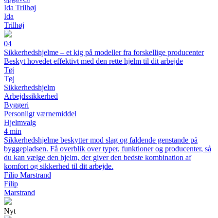
Ida Trilhøj
Ida
Trilhøj
04
Sikkerhedshjelme – et kig på modeller fra forskellige producenter
Beskyt hovedet effektivt med den rette hjelm til dit arbejde
Tøj
Tøj
Sikkerhedshjelm
Arbejdssikkerhed
Byggeri
Personligt værnemiddel
Hjelmvalg
4 min
Sikkerhedshjelme beskytter mod slag og faldende genstande på
byggepladsen. Få overblik over typer, funktioner og producenter, så
du kan vælge den hjelm, der giver den bedste kombination af
komfort og sikkerhed til dit arbejde.
Filip Marstrand
Filip
Marstrand
Nyt