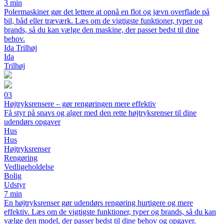
3 min
Polermaskiner gør det lettere at opnå en flot og jævn overflade på
bil, båd eller træværk. Læs om de vigtigste funktioner, typer og
brands, så du kan vælge den maskine, der passer bedst til dine
behov.
Ida Trilhøj
Ida
Trilhøj
03
Højtryksrensere – gør rengøringen mere effektiv
Få styr på snavs og alger med den rette højtryksrenser til dine
udendørs opgaver
Hus
Hus
Højtryksrenser
Rengøring
Vedligeholdelse
Bolig
Udstyr
7 min
En højtryksrenser gør udendørs rengøring hurtigere og mere
effektiv. Læs om de vigtigste funktioner, typer og brands, så du kan
vælge den model, der passer bedst til dine behov og opgaver.