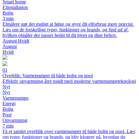
Smart home
Elinstallation
Bolig
3 min
Elmålere gør det muligt at følge og styre dit elforbrug mere præcist.
Læs om de forskellige typer, funktioner og brands, og find ud af,
hvilken elmåler der passer bedst til dit hjem og dine behov.
August Hvidt
August
Hvidt
01
Overblik: Varmepumper til både bolig og pool
Effektiv opvarmning året rundt med moderne varmepumpeteknologi
Nyt
Nyt
Varmepumpe
Energi
Bolig
Pool
Opvarmning
7 min
Få et samlet overblik over varmepumper til både bolig og pool. Læs
om typer, funktioner og brands, og bliv klogere på, hvordan du