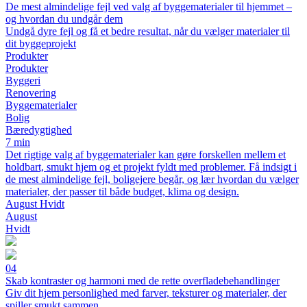
De mest almindelige fejl ved valg af byggematerialer til hjemmet –
og hvordan du undgår dem
Undgå dyre fejl og få et bedre resultat, når du vælger materialer til
dit byggeprojekt
Produkter
Produkter
Byggeri
Renovering
Byggematerialer
Bolig
Bæredygtighed
7 min
Det rigtige valg af byggematerialer kan gøre forskellen mellem et
holdbart, smukt hjem og et projekt fyldt med problemer. Få indsigt i
de mest almindelige fejl, boligejere begår, og lær hvordan du vælger
materialer, der passer til både budget, klima og design.
August Hvidt
August
Hvidt
04
Skab kontraster og harmoni med de rette overfladebehandlinger
Giv dit hjem personlighed med farver, teksturer og materialer, der
spiller smukt sammen