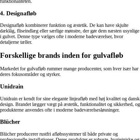
funktionaliteten.
4. Designafløb
Designafløb kombinerer funktion og æstetik. De kan have skjulte
dæklåg, fliseindlæg eller særlige mønstre, der gør dem næsten usynlige
i gulvet. Denne type vælges ofte i moderne badeværelser, hvor
detaljerne tæller.
Forskellige brands inden for gulvafløb
Markedet for gulvafløb rummer mange producenter, som hver især har
deres fokusområder og styrker.
Unidrain
Unidrain er kendt for sine elegante linjeafløb med høj kvalitet og dansk
design. Brandet lægger vægt på æstetik, funktionalitet og sikkerhed, og
produkterne anvendes ofte i moderne badeværelsesløsninger.
Blücher
Blücher producerer rustfri afløbssystemer til både private og
professionelle installationer. Deres produkter er robuste, hygiejniske og