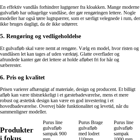
En effektiv vandlås forhindrer lugtgener fra kloakken. Mange moderne
gulvafløb har udtagelige vandlåse, der gør rengøringen lettere. Nogle
modeller har også tørre lugtspærrer, som er særligt velegnede i rum, der
ikke bruges dagligt, da de ikke udtørrer.
5. Rengøring og vedligeholdelse
Et gulvafløb skal være nemt at rengøre. Vælg en model, hvor risten og
vandlåsen let kan tages af uden værktøj. Glatte overflader og
afrundede kanter gør det lettere at holde afløbet fri for hår og
sæberester.
6. Pris og kvalitet
Prisen varierer afhængigt af materiale, design og producent. Et billigt
afløb kan være tilstrækkeligt i et gæstebadeværelse, mens et mere
robust og æstetisk design kan være en god investering i et
hovedbadeværelse. Overvej både funktionalitet og levetid, når du
sammenligner modeller.
Purus line
Purus Brage
Purus line
gulvafløb
gulvafløb
gulvafløb
Produkter
sampak 900
med lodret
sampak
i fokus
mm
110mm
1000 mm