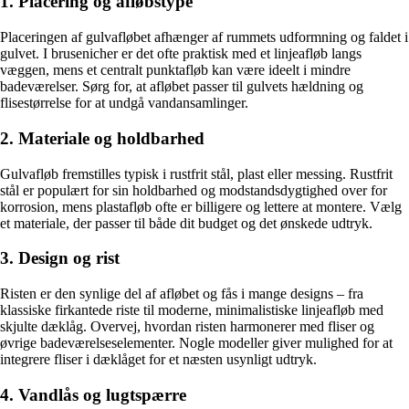
1. Placering og afløbstype
Placeringen af gulvafløbet afhænger af rummets udformning og faldet i
gulvet. I brusenicher er det ofte praktisk med et linjeafløb langs
væggen, mens et centralt punktafløb kan være ideelt i mindre
badeværelser. Sørg for, at afløbet passer til gulvets hældning og
flisestørrelse for at undgå vandansamlinger.
2. Materiale og holdbarhed
Gulvafløb fremstilles typisk i rustfrit stål, plast eller messing. Rustfrit
stål er populært for sin holdbarhed og modstandsdygtighed over for
korrosion, mens plastafløb ofte er billigere og lettere at montere. Vælg
et materiale, der passer til både dit budget og det ønskede udtryk.
3. Design og rist
Risten er den synlige del af afløbet og fås i mange designs – fra
klassiske firkantede riste til moderne, minimalistiske linjeafløb med
skjulte dæklåg. Overvej, hvordan risten harmonerer med fliser og
øvrige badeværelseselementer. Nogle modeller giver mulighed for at
integrere fliser i dæklåget for et næsten usynligt udtryk.
4. Vandlås og lugtspærre