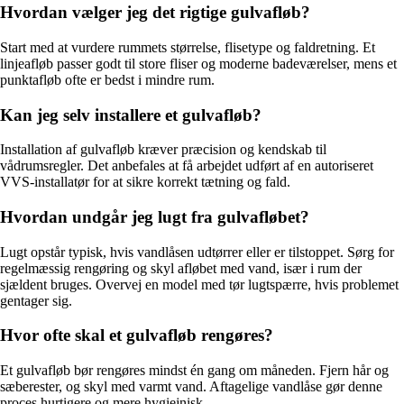
Hvordan vælger jeg det rigtige gulvafløb?
Start med at vurdere rummets størrelse, flisetype og faldretning. Et
linjeafløb passer godt til store fliser og moderne badeværelser, mens et
punktafløb ofte er bedst i mindre rum.
Kan jeg selv installere et gulvafløb?
Installation af gulvafløb kræver præcision og kendskab til
vådrumsregler. Det anbefales at få arbejdet udført af en autoriseret
VVS-installatør for at sikre korrekt tætning og fald.
Hvordan undgår jeg lugt fra gulvafløbet?
Lugt opstår typisk, hvis vandlåsen udtørrer eller er tilstoppet. Sørg for
regelmæssig rengøring og skyl afløbet med vand, især i rum der
sjældent bruges. Overvej en model med tør lugtspærre, hvis problemet
gentager sig.
Hvor ofte skal et gulvafløb rengøres?
Et gulvafløb bør rengøres mindst én gang om måneden. Fjern hår og
sæberester, og skyl med varmt vand. Aftagelige vandlåse gør denne
proces hurtigere og mere hygiejnisk.