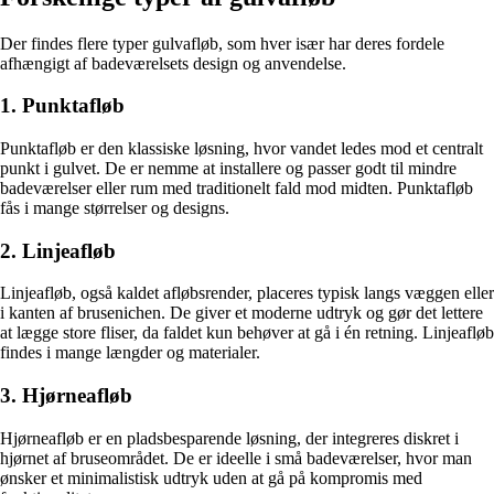
Der findes flere typer gulvafløb, som hver især har deres fordele
afhængigt af badeværelsets design og anvendelse.
1. Punktafløb
Punktafløb er den klassiske løsning, hvor vandet ledes mod et centralt
punkt i gulvet. De er nemme at installere og passer godt til mindre
badeværelser eller rum med traditionelt fald mod midten. Punktafløb
fås i mange størrelser og designs.
2. Linjeafløb
Linjeafløb, også kaldet afløbsrender, placeres typisk langs væggen eller
i kanten af brusenichen. De giver et moderne udtryk og gør det lettere
at lægge store fliser, da faldet kun behøver at gå i én retning. Linjeafløb
findes i mange længder og materialer.
3. Hjørneafløb
Hjørneafløb er en pladsbesparende løsning, der integreres diskret i
hjørnet af bruseområdet. De er ideelle i små badeværelser, hvor man
ønsker et minimalistisk udtryk uden at gå på kompromis med