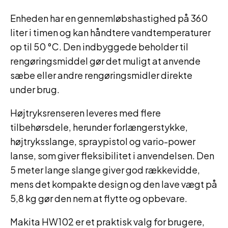
Enheden har en gennemløbshastighed på 360
liter i timen og kan håndtere vandtemperaturer
op til 50 °C. Den indbyggede beholder til
rengøringsmiddel gør det muligt at anvende
sæbe eller andre rengøringsmidler direkte
under brug.
Højtryksrenseren leveres med flere
tilbehørsdele, herunder forlængerstykke,
højtryksslange, spraypistol og vario-power
lanse, som giver fleksibilitet i anvendelsen. Den
5 meter lange slange giver god rækkevidde,
mens det kompakte design og den lave vægt på
5,8 kg gør den nem at flytte og opbevare.
Makita HW102 er et praktisk valg for brugere,