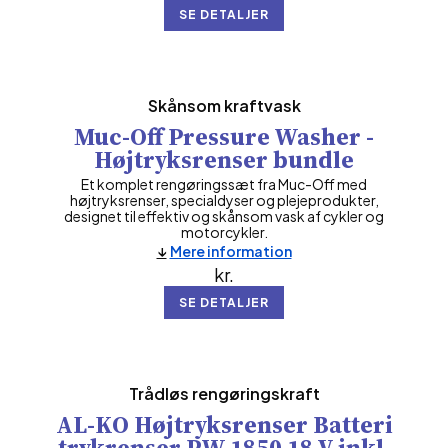
SE DETALJER
Skånsom kraftvask
Muc-Off Pressure Washer -
Højtryksrenser bundle
Et komplet rengøringssæt fra Muc-Off med
højtryksrenser, specialdyser og plejeprodukter,
designet til effektiv og skånsom vask af cykler og
motorcykler.
Mere information
kr.
SE DETALJER
Trådløs rengøringskraft
AL-KO Højtryksrenser Batteri
trykrenser PW 1850 18 V inkl.