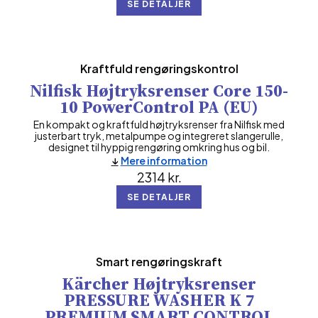
SE DETALJER
Kraftfuld rengøringskontrol
Nilfisk Højtryksrenser Core 150-
10 PowerControl PA (EU)
En kompakt og kraftfuld højtryksrenser fra Nilfisk med
justerbart tryk, metalpumpe og integreret slangerulle,
designet til hyppig rengøring omkring hus og bil.
Mere information
2314
kr.
SE DETALJER
Smart rengøringskraft
Kärcher Højtryksrenser
PRESSURE WASHER K 7
PREMIUM SMART CONTROL