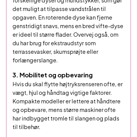
forskellige dyser og mundstykker, som gør
det muligt at tilpasse vandstrålen til
opgaven. En roterende dyse kan fjerne
genstridigt snavs, mens en bred vifte-dyse
er ideel til større flader. Overvej også, om
du har brug for ekstraudstyr som
terrassevasker, skumsprøjte eller
forlængerslange.
3. Mobilitet og opbevaring
Hvis du skal flytte højtryksrenseren ofte, er
vægt, hjul og håndtag vigtige faktorer.
Kompakte modeller er lettere at håndtere
og opbevare, mens større maskiner ofte
har indbygget tromle til slangen og plads
til tilbehør.