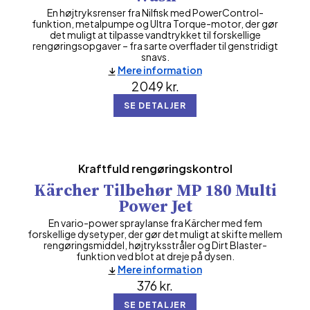
En højtryksrenser fra Nilfisk med PowerControl-
funktion, metalpumpe og Ultra Torque-motor, der gør
det muligt at tilpasse vandtrykket til forskellige
rengøringsopgaver – fra sarte overflader til genstridigt
snavs.
Mere information
2049
kr.
SE DETALJER
Kraftfuld rengøringskontrol
Kärcher Tilbehør MP 180 Multi
Power Jet
En vario-power spraylanse fra Kärcher med fem
forskellige dysetyper, der gør det muligt at skifte mellem
rengøringsmiddel, højtryksstråler og Dirt Blaster-
funktion ved blot at dreje på dysen.
Mere information
376
kr.
SE DETALJER