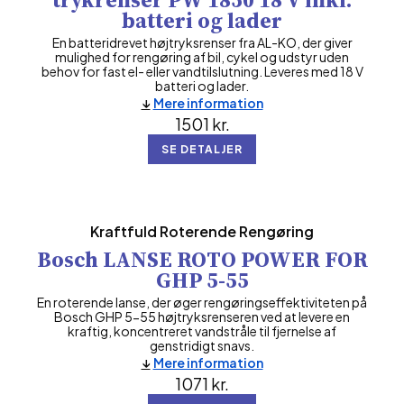
batteri og lader
En batteridrevet højtryksrenser fra AL-KO, der giver
mulighed for rengøring af bil, cykel og udstyr uden
behov for fast el- eller vandtilslutning. Leveres med 18 V
batteri og lader.
Mere information
1501
kr.
SE DETALJER
Kraftfuld Roterende Rengøring
Bosch LANSE ROTO POWER FOR
GHP 5-55
En roterende lanse, der øger rengøringseffektiviteten på
Bosch GHP 5-55 højtryksrenseren ved at levere en
kraftig, koncentreret vandstråle til fjernelse af
genstridigt snavs.
Mere information
1071
kr.