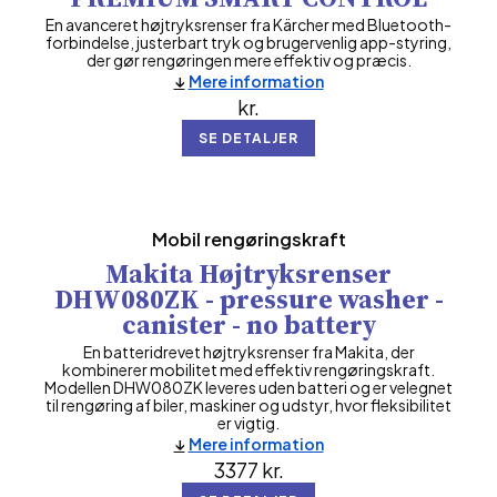
En avanceret højtryksrenser fra Kärcher med Bluetooth-
forbindelse, justerbart tryk og brugervenlig app-styring,
der gør rengøringen mere effektiv og præcis.
Mere information
kr.
SE DETALJER
Mobil rengøringskraft
Makita Højtryksrenser
DHW080ZK - pressure washer -
canister - no battery
En batteridrevet højtryksrenser fra Makita, der
kombinerer mobilitet med effektiv rengøringskraft.
Modellen DHW080ZK leveres uden batteri og er velegnet
til rengøring af biler, maskiner og udstyr, hvor fleksibilitet
er vigtig.
Mere information
3377
kr.