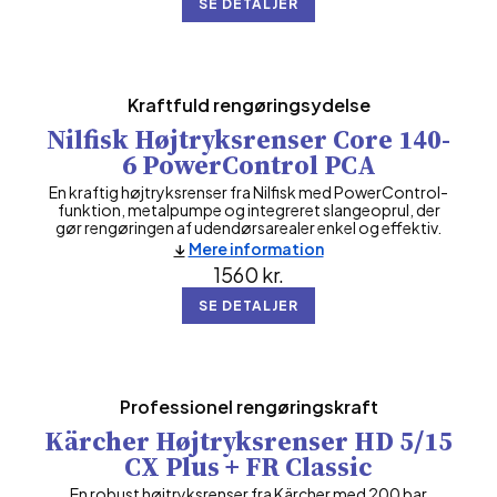
SE DETALJER
Kraftfuld rengøringsydelse
Nilfisk Højtryksrenser Core 140-
6 PowerControl PCA
En kraftig højtryksrenser fra Nilfisk med PowerControl-
funktion, metalpumpe og integreret slangeoprul, der
gør rengøringen af udendørsarealer enkel og effektiv.
Mere information
1560
kr.
SE DETALJER
Professionel rengøringskraft
Kärcher Højtryksrenser HD 5/15
CX Plus + FR Classic
En robust højtryksrenser fra Kärcher med 200 bar