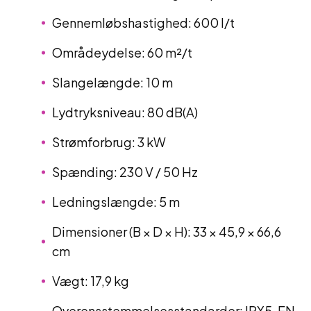
Gennemløbshastighed: 600 l/t
Områdeydelse: 60 m²/t
Slangelængde: 10 m
Lydtryksniveau: 80 dB(A)
Strømforbrug: 3 kW
Spænding: 230 V / 50 Hz
Ledningslængde: 5 m
Dimensioner (B × D × H): 33 × 45,9 × 66,6
cm
Vægt: 17,9 kg
Overensstemmelsesstandarder: IPX5, EN