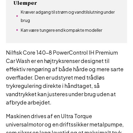
Ulemper
Kræver adgang til strøm og vandtilslutning under
brug
Kan være tungere end kompakte modeller
Nilfisk Core 140-8 PowerControl IH Premium
Car Wash er en højtryksrenser designet til
effektiv rengøring af både hårde og mere sarte
overflader. Den er udstyret med trådløs
trykregulering direkte i håndtaget, så
vandtrykket kan justeres under brug uden at
afbryde arbejdet.
Maskinen drives af en Ultra Torque
universalmotor og en driftssikker metalpumpe,
som sikrer en lang levetid og et maksimalt tryk