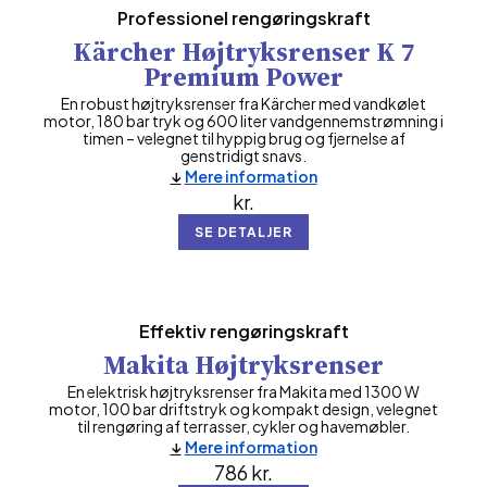
Professionel rengøringskraft
Kärcher Højtryksrenser K 7
Premium Power
En robust højtryksrenser fra Kärcher med vandkølet
motor, 180 bar tryk og 600 liter vandgennemstrømning i
timen – velegnet til hyppig brug og fjernelse af
genstridigt snavs.
Mere information
kr.
SE DETALJER
Effektiv rengøringskraft
Makita Højtryksrenser
En elektrisk højtryksrenser fra Makita med 1300 W
motor, 100 bar driftstryk og kompakt design, velegnet
til rengøring af terrasser, cykler og havemøbler.
Mere information
786
kr.