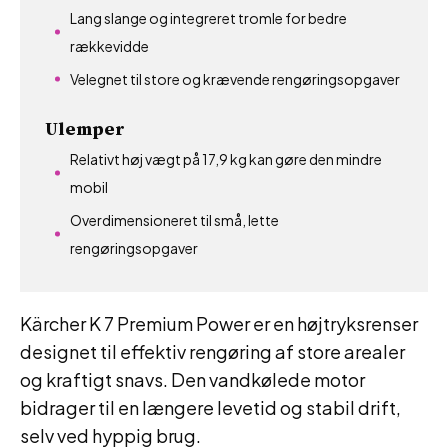
Lang slange og integreret tromle for bedre
rækkevidde
Velegnet til store og krævende rengøringsopgaver
Ulemper
Relativt høj vægt på 17,9 kg kan gøre den mindre
mobil
Overdimensioneret til små, lette
rengøringsopgaver
Kärcher K 7 Premium Power er en højtryksrenser
designet til effektiv rengøring af store arealer
og kraftigt snavs. Den vandkølede motor
bidrager til en længere levetid og stabil drift,
selv ved hyppig brug.