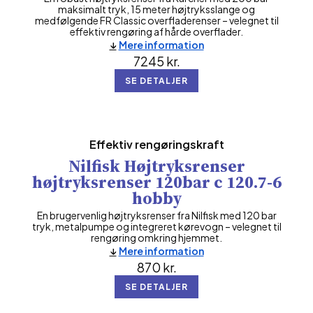
maksimalt tryk, 15 meter højtryksslange og
medfølgende FR Classic overfladerenser – velegnet til
effektiv rengøring af hårde overflader.
Mere information
7245
kr.
SE DETALJER
Effektiv rengøringskraft
Nilfisk Højtryksrenser
højtryksrenser 120bar c 120.7-6
hobby
En brugervenlig højtryksrenser fra Nilfisk med 120 bar
tryk, metalpumpe og integreret kørevogn – velegnet til
rengøring omkring hjemmet.
Mere information
870
kr.
SE DETALJER