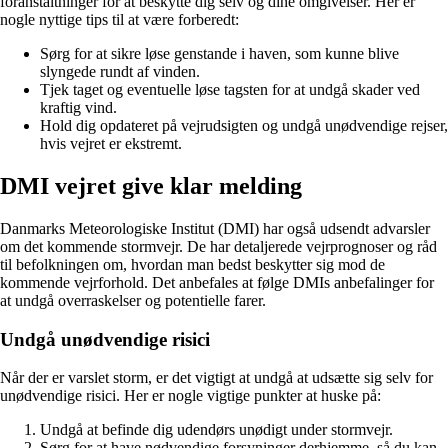
foranstaltninger for at beskytte dig selv og dine omgivelser. Her er
nogle nyttige tips til at være forberedt:
Sørg for at sikre løse genstande i haven, som kunne blive
slyngede rundt af vinden.
Tjek taget og eventuelle løse tagsten for at undgå skader ved
kraftig vind.
Hold dig opdateret på vejrudsigten og undgå unødvendige rejser,
hvis vejret er ekstremt.
DMI vejret give klar melding
Danmarks Meteorologiske Institut (DMI) har også udsendt advarsler
om det kommende stormvejr. De har detaljerede vejrprognoser og råd
til befolkningen om, hvordan man bedst beskytter sig mod de
kommende vejrforhold. Det anbefales at følge DMIs anbefalinger for
at undgå overraskelser og potentielle farer.
Undgå unødvendige risici
Når der er varslet storm, er det vigtigt at undgå at udsætte sig selv for
unødvendige risici. Her er nogle vigtige punkter at huske på:
Undgå at befinde dig udendørs unødigt under stormvejr.
Sørg for at have nødvendige forsyninger derhjemme, så du kan