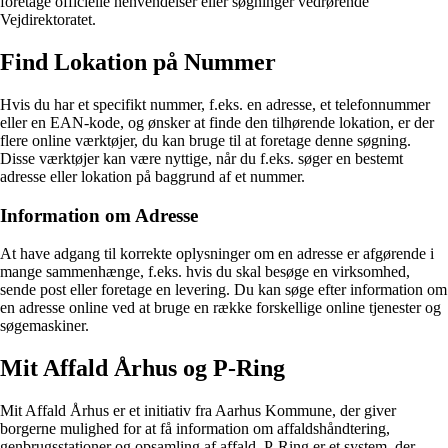
foretage officielle henvendelser eller søgninger vedrørende
Vejdirektoratet.
Find Lokation på Nummer
Hvis du har et specifikt nummer, f.eks. en adresse, et telefonnummer
eller en EAN-kode, og ønsker at finde den tilhørende lokation, er der
flere online værktøjer, du kan bruge til at foretage denne søgning.
Disse værktøjer kan være nyttige, når du f.eks. søger en bestemt
adresse eller lokation på baggrund af et nummer.
Information om Adresse
At have adgang til korrekte oplysninger om en adresse er afgørende i
mange sammenhænge, f.eks. hvis du skal besøge en virksomhed,
sende post eller foretage en levering. Du kan søge efter information om
en adresse online ved at bruge en række forskellige online tjenester og
søgemaskiner.
Mit Affald Århus og P-Ring
Mit Affald Århus er et initiativ fra Aarhus Kommune, der giver
borgerne mulighed for at få information om affaldshåndtering,
genbrugsstationer og opsamling af affald. P-Ring er et system, der