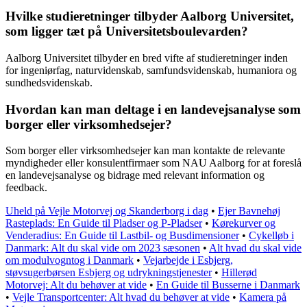
Hvilke studieretninger tilbyder Aalborg Universitet,
som ligger tæt på Universitetsboulevarden?
Aalborg Universitet tilbyder en bred vifte af studieretninger inden
for ingeniørfag, naturvidenskab, samfundsvidenskab, humaniora og
sundhedsvidenskab.
Hvordan kan man deltage i en landevejsanalyse som
borger eller virksomhedsejer?
Som borger eller virksomhedsejer kan man kontakte de relevante
myndigheder eller konsulentfirmaer som NAU Aalborg for at foreslå
en landevejsanalyse og bidrage med relevant information og
feedback.
Uheld på Vejle Motorvej og Skanderborg i dag
•
Ejer Bavnehøj
Rasteplads: En Guide til Pladser og P-Pladser
•
Kørekurver og
Venderadius: En Guide til Lastbil- og Busdimensioner
•
Cykelløb i
Danmark: Alt du skal vide om 2023 sæsonen
•
Alt hvad du skal vide
om modulvogntog i Danmark
•
Vejarbejde i Esbjerg,
støvsugerbørsen Esbjerg og udrykningstjenester
•
Hillerød
Motorvej: Alt du behøver at vide
•
En Guide til Busserne i Danmark
•
Vejle Transportcenter: Alt hvad du behøver at vide
•
Kamera på