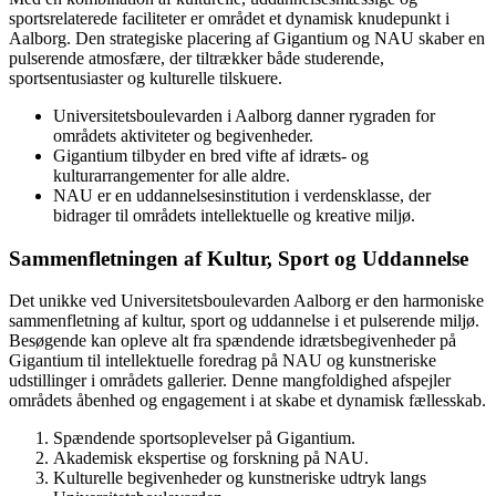
sportsrelaterede faciliteter er området et dynamisk knudepunkt i
Aalborg. Den strategiske placering af Gigantium og NAU skaber en
pulserende atmosfære, der tiltrækker både studerende,
sportsentusiaster og kulturelle tilskuere.
Universitetsboulevarden i Aalborg danner rygraden for
områdets aktiviteter og begivenheder.
Gigantium tilbyder en bred vifte af idræts- og
kulturarrangementer for alle aldre.
NAU er en uddannelsesinstitution i verdensklasse, der
bidrager til områdets intellektuelle og kreative miljø.
Sammenfletningen af Kultur, Sport og Uddannelse
Det unikke ved Universitetsboulevarden Aalborg er den harmoniske
sammenfletning af kultur, sport og uddannelse i et pulserende miljø.
Besøgende kan opleve alt fra spændende idrætsbegivenheder på
Gigantium til intellektuelle foredrag på NAU og kunstneriske
udstillinger i områdets gallerier. Denne mangfoldighed afspejler
områdets åbenhed og engagement i at skabe et dynamisk fællesskab.
Spændende sportsoplevelser på Gigantium.
Akademisk ekspertise og forskning på NAU.
Kulturelle begivenheder og kunstneriske udtryk langs