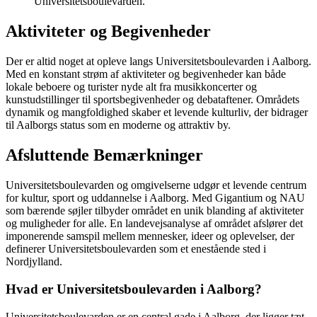
Universitetsboulevarden.
Aktiviteter og Begivenheder
Der er altid noget at opleve langs Universitetsboulevarden i Aalborg.
Med en konstant strøm af aktiviteter og begivenheder kan både
lokale beboere og turister nyde alt fra musikkoncerter og
kunstudstillinger til sportsbegivenheder og debataftener. Områdets
dynamik og mangfoldighed skaber et levende kulturliv, der bidrager
til Aalborgs status som en moderne og attraktiv by.
Afsluttende Bemærkninger
Universitetsboulevarden og omgivelserne udgør et levende centrum
for kultur, sport og uddannelse i Aalborg. Med Gigantium og NAU
som bærende søjler tilbyder området en unik blanding af aktiviteter
og muligheder for alle. En landevejsanalyse af området afslører det
imponerende samspil mellem mennesker, ideer og oplevelser, der
definerer Universitetsboulevarden som et enestående sted i
Nordjylland.
Hvad er Universitetsboulevarden i Aalborg?
Universitetsboulevarden er en central gade i Aalborg, der ligger tæt