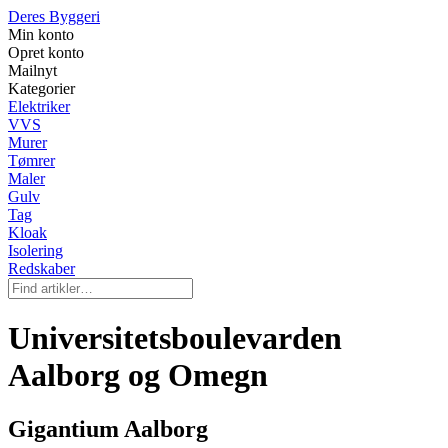
Deres Byggeri
Min konto
Opret konto
Mailnyt
Kategorier
Elektriker
VVS
Murer
Tømrer
Maler
Gulv
Tag
Kloak
Isolering
Redskaber
Universitetsboulevarden
Aalborg og Omegn
Gigantium Aalborg