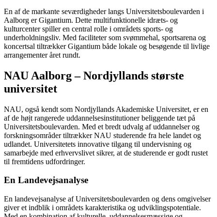
En af de markante seværdigheder langs Universitetsboulevarden i
Aalborg er Gigantium. Dette multifunktionelle idræts- og
kulturcenter spiller en central rolle i områdets sports- og
underholdningsliv. Med faciliteter som svømmehal, sportsarena og
koncertsal tiltrækker Gigantium både lokale og besøgende til livlige
arrangementer året rundt.
NAU Aalborg – Nordjyllands største
universitet
NAU, også kendt som Nordjyllands Akademiske Universitet, er en
af de højt rangerede uddannelsesinstitutioner beliggende tæt på
Universitetsboulevarden. Med et bredt udvalg af uddannelser og
forskningsområder tiltrækker NAU studerende fra hele landet og
udlandet. Universitetets innovative tilgang til undervisning og
samarbejde med erhvervslivet sikrer, at de studerende er godt rustet
til fremtidens udfordringer.
En Landevejsanalyse
En landevejsanalyse af Universitetsboulevarden og dens omgivelser
giver et indblik i områdets karakteristika og udviklingspotentiale.
Med en kombination af kulturelle, uddannelsesmæssige og