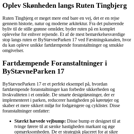
Oplev Skønheden langs Ruten Tingbjerg
Ruten Tingbjerg er meget mere end bare en vej, det er en rejse
gennem historie, natur og moderne arkitektur. Fra det pulserende
byliv til de stille grønne områder, byder ruten på en komplet
oplevelse for enhver rejsende. Et af de mest bemærkelsesværdige
stop langs ruten er ByStævneParken 17 ved Fæstningskanalen, hvor
du kan opleve unikke fartdæmpende foranstaltninger og smukke
omgivelser.
Fartdæmpende Foranstaltninger i
ByStævneParken 17
ByStævneParken 17 er et perfekt eksempel på, hvordan
fartdæmpende foranstaltninger kan forbedre sikkerheden og
livskvaliteten i et område. De smarte designløsninger, der er
implementeret i parken, reducerer hastigheden på køretøjer og
skaber et mere sikkert miljø for fodgængere og cyklister. Disse
foranstaltninger omfatter:
Stærkt hævede vejbump:
Disse bump er designet til at
tvinge førere til at sænke hastigheden markant og øge
opmærksomheden. De er strategisk placeret for at sikre