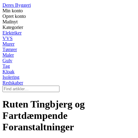
Deres Byggeri
Min konto
Opret konto
Mailnyt
Kategorier
Elektriker
VVS
Murer
Tømrer
Maler
Gulv
Tag
Kloak
Isolering
Redskaber
Ruten Tingbjerg og
Fartdæmpende
Foranstaltninger