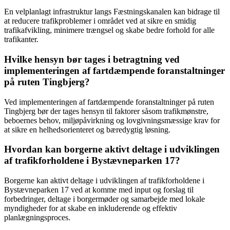
En velplanlagt infrastruktur langs Fæstningskanalen kan bidrage til
at reducere trafikproblemer i området ved at sikre en smidig
trafikafvikling, minimere trængsel og skabe bedre forhold for alle
trafikanter.
Hvilke hensyn bør tages i betragtning ved
implementeringen af fartdæmpende foranstaltninger
på ruten Tingbjerg?
Ved implementeringen af fartdæmpende foranstaltninger på ruten
Tingbjerg bør der tages hensyn til faktorer såsom trafikmønstre,
beboernes behov, miljøpåvirkning og lovgivningsmæssige krav for
at sikre en helhedsorienteret og bæredygtig løsning.
Hvordan kan borgerne aktivt deltage i udviklingen
af trafikforholdene i Bystævneparken 17?
Borgerne kan aktivt deltage i udviklingen af trafikforholdene i
Bystævneparken 17 ved at komme med input og forslag til
forbedringer, deltage i borgermøder og samarbejde med lokale
myndigheder for at skabe en inkluderende og effektiv
planlægningsproces.