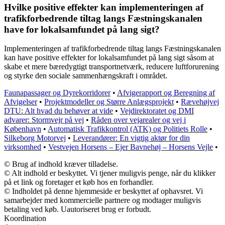
Hvilke positive effekter kan implementeringen af
trafikforbedrende tiltag langs Fæstningskanalen
have for lokalsamfundet på lang sigt?
Implementeringen af trafikforbedrende tiltag langs Fæstningskanalen
kan have positive effekter for lokalsamfundet på lang sigt såsom at
skabe et mere bæredygtigt transportnetværk, reducere luftforurening
og styrke den sociale sammenhængskraft i området.
Faunapassager og Dyrekorridorer
•
Afvigerapport og Beregning af
Afvigelser
•
Projektmodeller og Større Anlægsprojekt
•
Rævehøjvej
DTU: Alt hvad du behøver at vide
•
Vejdirektoratet og DMI
advarer: Stormvejr på vej
•
Råden over vejarealer og vej i
København
•
Automatisk Trafikkontrol (ATK) og Politiets Rolle
•
Silkeborg Motorvej
•
Leverandører: En vigtig aktør for din
virksomhed
•
Vestvejen Horsens – Ejer Bavnehøj – Horsens Vejle
•
© Brug af indhold kræver tilladelse.
© Alt indhold er beskyttet. Vi tjener muligvis penge, når du klikker
på et link og foretager et køb hos en forhandler.
© Indholdet på denne hjemmeside er beskyttet af ophavsret. Vi
samarbejder med kommercielle partnere og modtager muligvis
betaling ved køb. Uautoriseret brug er forbudt.
Koordination