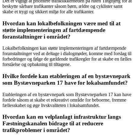
Det er vigtigt at prioritere trafiksikkerheden på ruten Tingbjerg for at
beskytte sårbare trafikanter såsom børn, ældre og cyklister samt
skabe et trygt og sikkert miljø for alle trafikanter.
Hvordan kan lokalbefolkningen være med til at
støtte implementeringen af fartdæmpende
foranstaltninger i området?
Lokalbefolkningen kan støtte implementeringen af fartdæmpende
foranstaltninger ved at deltage i dialogmøder, komme med forslag til
forbedringer og følge de gældende trafikregler for at skabe en fælles
forståelse og opbakning til tiltagene.
Hvilke fordele kan etableringen af en bystævnepark
som Bystævneparken 17 have for lokalsamfundet?
Etableringen af en bystævnepark som Bystævneparken 17 kan have
fordele såsom at skabe et rekreativt område for beboerne, fremme
fællesskabet og øge livskvaliteten i lokalsamfundet.
Hvordan kan en velplanlagt infrastruktur langs
Fæstningskanalen bidrage til at reducere
trafikproblemer i området?