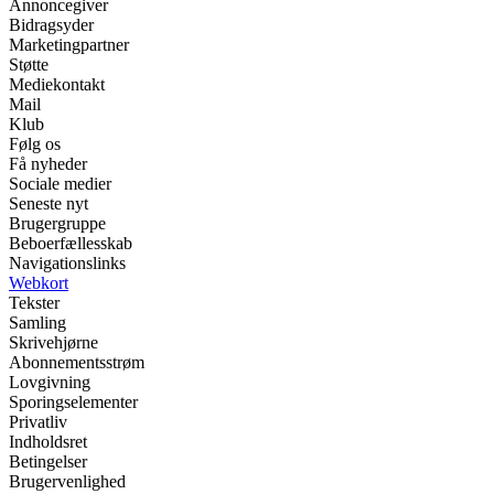
Annoncegiver
Bidragsyder
Marketingpartner
Støtte
Mediekontakt
Mail
Klub
Følg os
Få nyheder
Sociale medier
Seneste nyt
Brugergruppe
Beboerfællesskab
Navigationslinks
Webkort
Tekster
Samling
Skrivehjørne
Abonnementsstrøm
Lovgivning
Sporingselementer
Privatliv
Indholdsret
Betingelser
Brugervenlighed