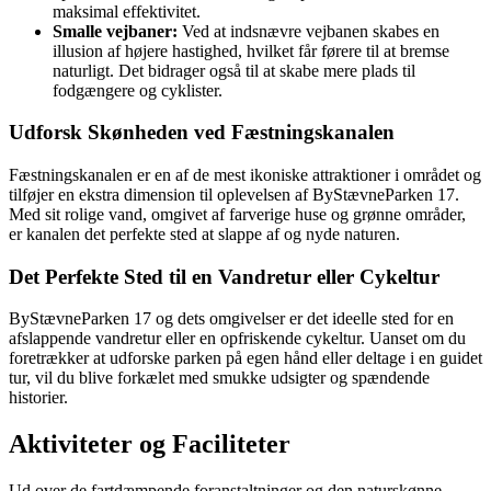
maksimal effektivitet.
Smalle vejbaner:
Ved at indsnævre vejbanen skabes en
illusion af højere hastighed, hvilket får førere til at bremse
naturligt. Det bidrager også til at skabe mere plads til
fodgængere og cyklister.
Udforsk Skønheden ved Fæstningskanalen
Fæstningskanalen er en af de mest ikoniske attraktioner i området og
tilføjer en ekstra dimension til oplevelsen af ByStævneParken 17.
Med sit rolige vand, omgivet af farverige huse og grønne områder,
er kanalen det perfekte sted at slappe af og nyde naturen.
Det Perfekte Sted til en Vandretur eller Cykeltur
ByStævneParken 17 og dets omgivelser er det ideelle sted for en
afslappende vandretur eller en opfriskende cykeltur. Uanset om du
foretrækker at udforske parken på egen hånd eller deltage i en guidet
tur, vil du blive forkælet med smukke udsigter og spændende
historier.
Aktiviteter og Faciliteter
Ud over de fartdæmpende foranstaltninger og den naturskønne