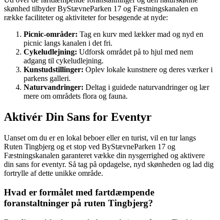
skønhed tilbyder ByStævneParken 17 og Fæstningskanalen en
række faciliteter og aktiviteter for besøgende at nyde:
Picnic-områder:
Tag en kurv med lækker mad og nyd en
picnic langs kanalen i det fri.
Cykeludlejning:
Udforsk området på to hjul med nem
adgang til cykeludlejning.
Kunstudstillinger:
Oplev lokale kunstnere og deres værker i
parkens galleri.
Naturvandringer:
Deltag i guidede naturvandringer og lær
mere om områdets flora og fauna.
Aktivér Din Sans for Eventyr
Uanset om du er en lokal beboer eller en turist, vil en tur langs
Ruten Tingbjerg og et stop ved ByStævneParken 17 og
Fæstningskanalen garanteret vække din nysgerrighed og aktivere
din sans for eventyr. Så tag på opdagelse, nyd skønheden og lad dig
fortrylle af dette unikke område.
Hvad er formålet med fartdæmpende
foranstaltninger på ruten Tingbjerg?