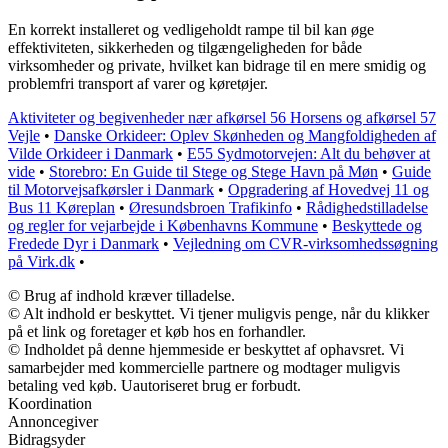
En korrekt installeret og vedligeholdt rampe til bil kan øge
effektiviteten, sikkerheden og tilgængeligheden for både
virksomheder og private, hvilket kan bidrage til en mere smidig og
problemfri transport af varer og køretøjer.
Aktiviteter og begivenheder nær afkørsel 56 Horsens og afkørsel 57
Vejle
•
Danske Orkideer: Oplev Skønheden og Mangfoldigheden af
Vilde Orkideer i Danmark
•
E55 Sydmotorvejen: Alt du behøver at
vide
•
Storebro: En Guide til Stege og Stege Havn på Møn
•
Guide
til Motorvejsafkørsler i Danmark
•
Opgradering af Hovedvej 11 og
Bus 11 Køreplan
•
Øresundsbroen Trafikinfo
•
Rådighedstilladelse
og regler for vejarbejde i Københavns Kommune
•
Beskyttede og
Fredede Dyr i Danmark
•
Vejledning om CVR-virksomhedssøgning
på Virk.dk
•
© Brug af indhold kræver tilladelse.
© Alt indhold er beskyttet. Vi tjener muligvis penge, når du klikker
på et link og foretager et køb hos en forhandler.
© Indholdet på denne hjemmeside er beskyttet af ophavsret. Vi
samarbejder med kommercielle partnere og modtager muligvis
betaling ved køb. Uautoriseret brug er forbudt.
Koordination
Annoncegiver
Bidragsyder