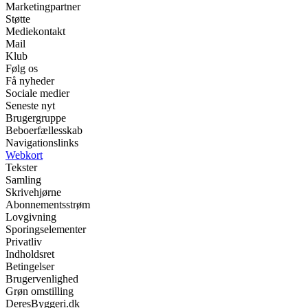
Marketingpartner
Støtte
Mediekontakt
Mail
Klub
Følg os
Få nyheder
Sociale medier
Seneste nyt
Brugergruppe
Beboerfællesskab
Navigationslinks
Webkort
Tekster
Samling
Skrivehjørne
Abonnementsstrøm
Lovgivning
Sporingselementer
Privatliv
Indholdsret
Betingelser
Brugervenlighed
Grøn omstilling
DeresByggeri.dk