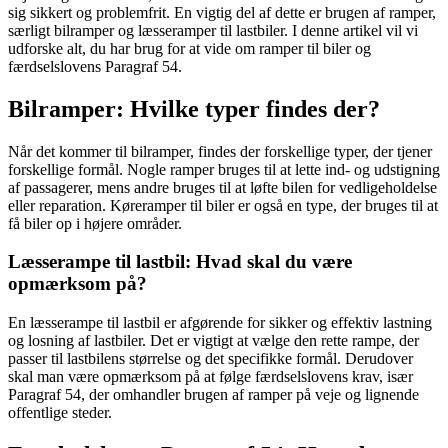
sig sikkert og problemfrit. En vigtig del af dette er brugen af ramper,
særligt bilramper og læsseramper til lastbiler. I denne artikel vil vi
udforske alt, du har brug for at vide om ramper til biler og
færdselslovens Paragraf 54.
Bilramper: Hvilke typer findes der?
Når det kommer til bilramper, findes der forskellige typer, der tjener
forskellige formål. Nogle ramper bruges til at lette ind- og udstigning
af passagerer, mens andre bruges til at løfte bilen for vedligeholdelse
eller reparation. Køreramper til biler er også en type, der bruges til at
få biler op i højere områder.
Læsserampe til lastbil: Hvad skal du være
opmærksom på?
En læsserampe til lastbil er afgørende for sikker og effektiv lastning
og losning af lastbiler. Det er vigtigt at vælge den rette rampe, der
passer til lastbilens størrelse og det specifikke formål. Derudover
skal man være opmærksom på at følge færdselslovens krav, især
Paragraf 54, der omhandler brugen af ramper på veje og lignende
offentlige steder.