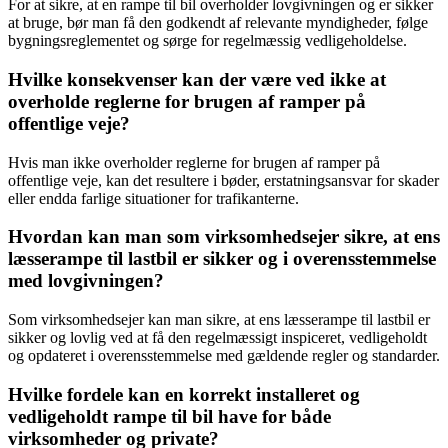
For at sikre, at en rampe til bil overholder lovgivningen og er sikker
at bruge, bør man få den godkendt af relevante myndigheder, følge
bygningsreglementet og sørge for regelmæssig vedligeholdelse.
Hvilke konsekvenser kan der være ved ikke at
overholde reglerne for brugen af ramper på
offentlige veje?
Hvis man ikke overholder reglerne for brugen af ramper på
offentlige veje, kan det resultere i bøder, erstatningsansvar for skader
eller endda farlige situationer for trafikanterne.
Hvordan kan man som virksomhedsejer sikre, at ens
læsserampe til lastbil er sikker og i overensstemmelse
med lovgivningen?
Som virksomhedsejer kan man sikre, at ens læsserampe til lastbil er
sikker og lovlig ved at få den regelmæssigt inspiceret, vedligeholdt
og opdateret i overensstemmelse med gældende regler og standarder.
Hvilke fordele kan en korrekt installeret og
vedligeholdt rampe til bil have for både
virksomheder og private?