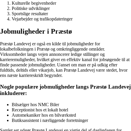
Kulturelle begivenheder
Politiske udviklinger
Sportslige resultater
Vejarbejder og trafikopdateringer
Jobmuligheder i Præstø
Præstø Landevej er også en kilde til jobmuligheder for
lokalbefolkningen i Præstø og omkringliggende områder.
Virksomheder langs vejen annoncerer ledige stillinger og
karrieremuligheder, hvilket giver en effektiv kanal for jobsøgende til at
finde passende jobmuligheder. Uanset om man er på udkig efter
fuldtids, deltids eller vikarjob, kan Præstø Landevej være stedet, hvor
ens næste karriereskridt begynder.
Nogle populære jobmuligheder langs Præstø Landevej
inkluderer:
Bilsælger hos NMC Biler
Receptionist hos et lokalt hotel
Automekaniker hos en bilværksted
Butiksassistent i nærliggende forretninger
Samlet set udgør Præstø Landevej en vigtig del af dagligdagen for