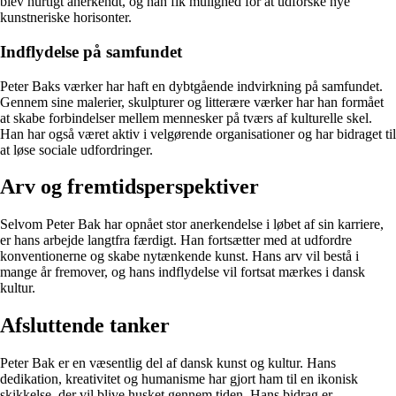
blev hurtigt anerkendt, og han fik mulighed for at udforske nye
kunstneriske horisonter.
Indflydelse på samfundet
Peter Baks værker har haft en dybtgående indvirkning på samfundet.
Gennem sine malerier, skulpturer og litterære værker har han formået
at skabe forbindelser mellem mennesker på tværs af kulturelle skel.
Han har også været aktiv i velgørende organisationer og har bidraget til
at løse sociale udfordringer.
Arv og fremtidsperspektiver
Selvom Peter Bak har opnået stor anerkendelse i løbet af sin karriere,
er hans arbejde langtfra færdigt. Han fortsætter med at udfordre
konventionerne og skabe nytænkende kunst. Hans arv vil bestå i
mange år fremover, og hans indflydelse vil fortsat mærkes i dansk
kultur.
Afsluttende tanker
Peter Bak er en væsentlig del af dansk kunst og kultur. Hans
dedikation, kreativitet og humanisme har gjort ham til en ikonisk
skikkelse, der vil blive husket gennem tiden. Hans bidrag er