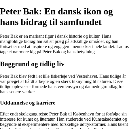
Peter Bak: En dansk ikon og
hans bidrag til samfundet
Peter Bak er en markant figur i dansk historie og kultur. Hans
mangfoldige bidrag har sat sit præg på adskillige områder, og han
fortsætter med at inspirere og engagere mennesker i hele landet. Lad os
tage et nærmere kig på Peter Bak og hans betydning.
Baggrund og tidlig liv
Peter Bak blev født i et lille fiskerleje ved Vesterhavet. Hans tidlige år
var præget af hårdt arbejde og en stærk tilknytning til naturen. Disse
tidlige oplevelser formede hans verdenssyn og dannede grundlag for
hans senere værker.
Uddannelse og karriere
Efter endt skolegang rejste Peter Bak til København for at forfølge sin
interesse for kunst og litteratur. Han studerede ved Kunstakademiet og
begyndte at eksperimentere med forskellige udtryksformer. Hans talent