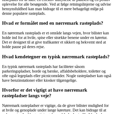
oplevelse for alle besøgende. Ved at følge retningslinjerne og udvise
hensynsfuldhed kan man bidrage til et mere behageligt miljø på
denne populære rasteplads.
Hvad er formålet med en nørremark rasteplads?
En nørremark rasteplads er et område langs vejen, hvor bilister kan
holde ind for at hvile, spise eller strække benene under en køretur.
Det er designet til at give trafikanter et sikkert og bekvemt sted at
holde pause på deres rejse.
Hvad kendetegner en typisk nørremark rasteplads?
En typisk nørremark rasteplads har faciliteter såsom
parkeringspladser, borde og bænke, affaldsbeholdere, toiletter og
ofte også legeplads eller picnicområder. Nogle rastepladser kan også
have benzinstationer eller kiosker tilgængelige.
Hvorfor er det vigtigt at have nørremark
rastepladser langs veje?
Nørremark rastepladser er vigtige, da de giver bilister mulighed for
at hvile og genoplade under lange køreture. Det kan bidrage til at