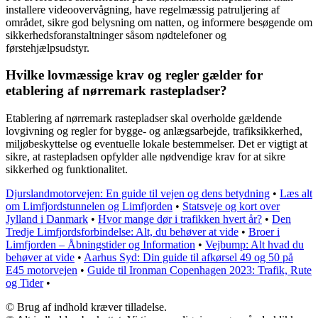
installere videoovervågning, have regelmæssig patruljering af
området, sikre god belysning om natten, og informere besøgende om
sikkerhedsforanstaltninger såsom nødtelefoner og
førstehjælpsudstyr.
Hvilke lovmæssige krav og regler gælder for
etablering af nørremark rastepladser?
Etablering af nørremark rastepladser skal overholde gældende
lovgivning og regler for bygge- og anlægsarbejde, trafiksikkerhed,
miljøbeskyttelse og eventuelle lokale bestemmelser. Det er vigtigt at
sikre, at rastepladsen opfylder alle nødvendige krav for at sikre
sikkerhed og funktionalitet.
Djurslandmotorvejen: En guide til vejen og dens betydning
•
Læs alt
om Limfjordstunnelen og Limfjorden
•
Statsveje og kort over
Jylland i Danmark
•
Hvor mange dør i trafikken hvert år?
•
Den
Tredje Limfjordsforbindelse: Alt, du behøver at vide
•
Broer i
Limfjorden – Åbningstider og Information
•
Vejbump: Alt hvad du
behøver at vide
•
Aarhus Syd: Din guide til afkørsel 49 og 50 på
E45 motorvejen
•
Guide til Ironman Copenhagen 2023: Trafik, Rute
og Tider
•
© Brug af indhold kræver tilladelse.