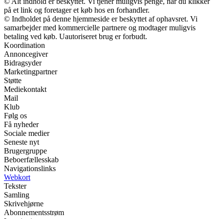
© Alt indhold er beskyttet. Vi tjener muligvis penge, når du klikker
på et link og foretager et køb hos en forhandler.
© Indholdet på denne hjemmeside er beskyttet af ophavsret. Vi
samarbejder med kommercielle partnere og modtager muligvis
betaling ved køb. Uautoriseret brug er forbudt.
Koordination
Annoncegiver
Bidragsyder
Marketingpartner
Støtte
Mediekontakt
Mail
Klub
Følg os
Få nyheder
Sociale medier
Seneste nyt
Brugergruppe
Beboerfællesskab
Navigationslinks
Webkort
Tekster
Samling
Skrivehjørne
Abonnementsstrøm