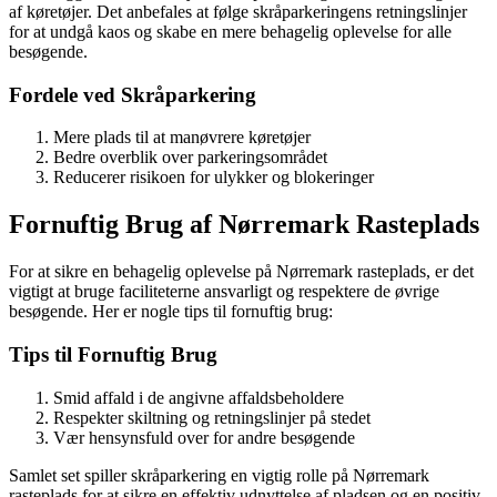
af køretøjer. Det anbefales at følge skråparkeringens retningslinjer
for at undgå kaos og skabe en mere behagelig oplevelse for alle
besøgende.
Fordele ved Skråparkering
Mere plads til at manøvrere køretøjer
Bedre overblik over parkeringsområdet
Reducerer risikoen for ulykker og blokeringer
Fornuftig Brug af Nørremark Rasteplads
For at sikre en behagelig oplevelse på Nørremark rasteplads, er det
vigtigt at bruge faciliteterne ansvarligt og respektere de øvrige
besøgende. Her er nogle tips til fornuftig brug:
Tips til Fornuftig Brug
Smid affald i de angivne affaldsbeholdere
Respekter skiltning og retningslinjer på stedet
Vær hensynsfuld over for andre besøgende
Samlet set spiller skråparkering en vigtig rolle på Nørremark
rasteplads for at sikre en effektiv udnyttelse af pladsen og en positiv