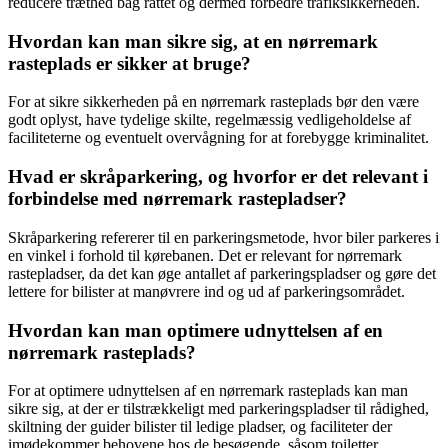
reducere træthed bag rattet og dermed forbedre trafiksikkerheden.
Hvordan kan man sikre sig, at en nørremark
rasteplads er sikker at bruge?
For at sikre sikkerheden på en nørremark rasteplads bør den være
godt oplyst, have tydelige skilte, regelmæssig vedligeholdelse af
faciliteterne og eventuelt overvågning for at forebygge kriminalitet.
Hvad er skråparkering, og hvorfor er det relevant i
forbindelse med nørremark rastepladser?
Skråparkering refererer til en parkeringsmetode, hvor biler parkeres i
en vinkel i forhold til kørebanen. Det er relevant for nørremark
rastepladser, da det kan øge antallet af parkeringspladser og gøre det
lettere for bilister at manøvrere ind og ud af parkeringsområdet.
Hvordan kan man optimere udnyttelsen af en
nørremark rasteplads?
For at optimere udnyttelsen af en nørremark rasteplads kan man
sikre sig, at der er tilstrækkeligt med parkeringspladser til rådighed,
skiltning der guider bilister til ledige pladser, og faciliteter der
imødekommer behovene hos de besøgende, såsom toiletter,