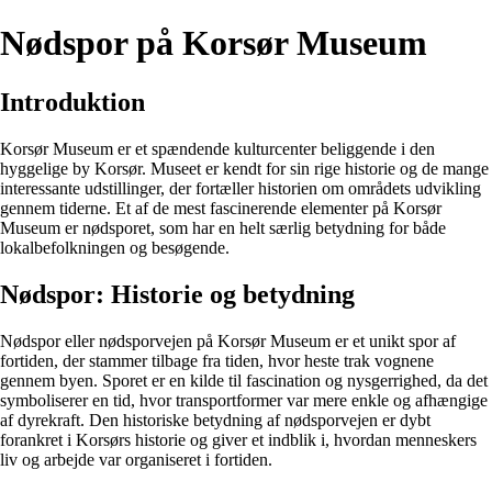
Nødspor på Korsør Museum
Introduktion
Korsør Museum er et spændende kulturcenter beliggende i den
hyggelige by Korsør. Museet er kendt for sin rige historie og de mange
interessante udstillinger, der fortæller historien om områdets udvikling
gennem tiderne. Et af de mest fascinerende elementer på Korsør
Museum er nødsporet, som har en helt særlig betydning for både
lokalbefolkningen og besøgende.
Nødspor: Historie og betydning
Nødspor eller nødsporvejen på Korsør Museum er et unikt spor af
fortiden, der stammer tilbage fra tiden, hvor heste trak vognene
gennem byen. Sporet er en kilde til fascination og nysgerrighed, da det
symboliserer en tid, hvor transportformer var mere enkle og afhængige
af dyrekraft. Den historiske betydning af nødsporvejen er dybt
forankret i Korsørs historie og giver et indblik i, hvordan menneskers
liv og arbejde var organiseret i fortiden.