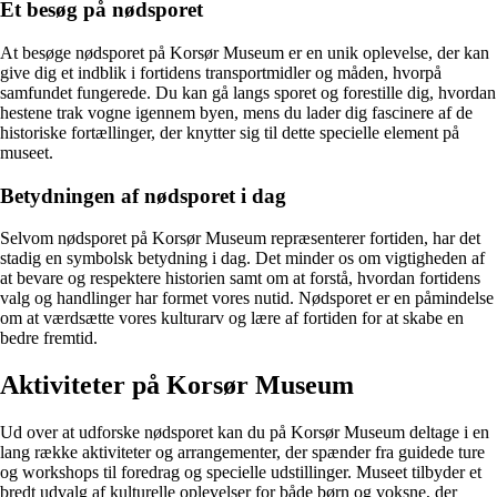
Et besøg på nødsporet
At besøge nødsporet på Korsør Museum er en unik oplevelse, der kan
give dig et indblik i fortidens transportmidler og måden, hvorpå
samfundet fungerede. Du kan gå langs sporet og forestille dig, hvordan
hestene trak vogne igennem byen, mens du lader dig fascinere af de
historiske fortællinger, der knytter sig til dette specielle element på
museet.
Betydningen af nødsporet i dag
Selvom nødsporet på Korsør Museum repræsenterer fortiden, har det
stadig en symbolsk betydning i dag. Det minder os om vigtigheden af
at bevare og respektere historien samt om at forstå, hvordan fortidens
valg og handlinger har formet vores nutid. Nødsporet er en påmindelse
om at værdsætte vores kulturarv og lære af fortiden for at skabe en
bedre fremtid.
Aktiviteter på Korsør Museum
Ud over at udforske nødsporet kan du på Korsør Museum deltage i en
lang række aktiviteter og arrangementer, der spænder fra guidede ture
og workshops til foredrag og specielle udstillinger. Museet tilbyder et
bredt udvalg af kulturelle oplevelser for både børn og voksne, der