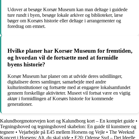
Udover at besøge Korsør Museum kan man deltage i guidede
ture rundt i byen, besøge lokale arkiver og biblioteker, læse
bøger om Korsørs historie eller deltage i arrangementer og
foredrag om emnet.
Hvilke planer har Korsør Museum for fremtiden,
og hvordan vil de fortsætte med at formidle
byens historie?
Korsør Museum har planer om at udvide deres udstillinger,
digitalisere deres samlinger, samarbejde med andre
kulturinstitutioner og fortsætte med at engagere lokalsamfundet
gennem forskellige aktiviteter. Museet vil fortsat være en vigtig
aktør i formidlingen af Korsørs historie for kommende
generationer.
Kalundborgmotorvejen kort og Kalundborg kort – En komplet guide
•
Tegningshoved og tegningshoved skabelon: En guide til kunstnere og
tegnere
•
Vejarbejde på E45 mellem Horsens og Vejle
•
The Weeknd
Koncert i Horsens: Alt, du skal vide
•
E20: Odense Syd – Det Ideelle