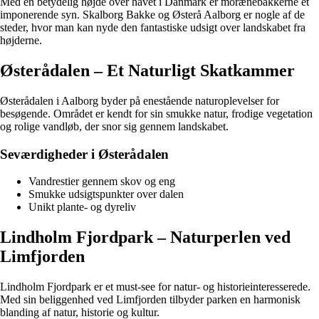
Med en betydelig højde over havet i Danmark er morænebakkerne et
imponerende syn. Skalborg Bakke og Østerå Aalborg er nogle af de
steder, hvor man kan nyde den fantastiske udsigt over landskabet fra
højderne.
Østerådalen – Et Naturligt Skatkammer
Østerådalen i Aalborg byder på enestående naturoplevelser for
besøgende. Området er kendt for sin smukke natur, frodige vegetation
og rolige vandløb, der snor sig gennem landskabet.
Seværdigheder i Østerådalen
Vandrestier gennem skov og eng
Smukke udsigtspunkter over dalen
Unikt plante- og dyreliv
Lindholm Fjordpark – Naturperlen ved
Limfjorden
Lindholm Fjordpark er et must-see for natur- og historieinteresserede.
Med sin beliggenhed ved Limfjorden tilbyder parken en harmonisk
blanding af natur, historie og kultur.