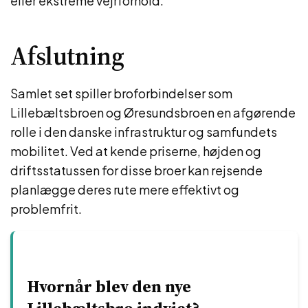
eller ekstreme vejrforhold.
Afslutning
Samlet set spiller broforbindelser som
Lillebæltsbroen og Øresundsbroen en afgørende
rolle i den danske infrastruktur og samfundets
mobilitet. Ved at kende priserne, højden og
driftsstatussen for disse broer kan rejsende
planlægge deres rute mere effektivt og
problemfrit.
Hvornår blev den nye