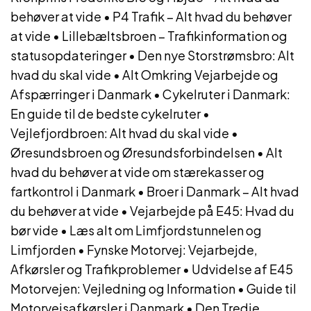
behøver at vide
•
P4 Trafik – Alt hvad du behøver
at vide
•
Lillebæltsbroen – Trafikinformation og
statusopdateringer
•
Den nye Storstrømsbro: Alt
hvad du skal vide
•
Alt Omkring Vejarbejde og
Afspærringer i Danmark
•
Cykelruter i Danmark:
En guide til de bedste cykelruter
•
Vejlefjordbroen: Alt hvad du skal vide
•
Øresundsbroen og Øresundsforbindelsen
•
Alt
hvad du behøver at vide om stærekasser og
fartkontrol i Danmark
•
Broer i Danmark – Alt hvad
du behøver at vide
•
Vejarbejde på E45: Hvad du
bør vide
•
Læs alt om Limfjordstunnelen og
Limfjorden
•
Fynske Motorvej: Vejarbejde,
Afkørsler og Trafikproblemer
•
Udvidelse af E45
Motorvejen: Vejledning og Information
•
Guide til
Motorvejsafkørsler i Danmark
•
Den Tredje