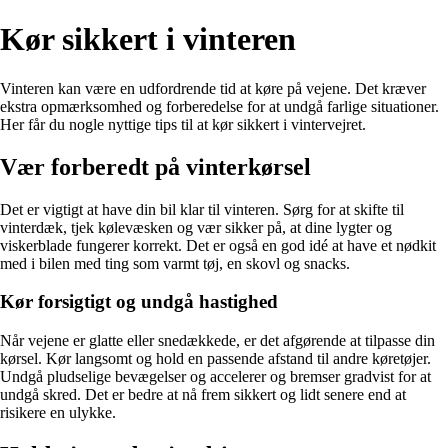
Kør sikkert i vinteren
Vinteren kan være en udfordrende tid at køre på vejene. Det kræver
ekstra opmærksomhed og forberedelse for at undgå farlige situationer.
Her får du nogle nyttige tips til at kør sikkert i vintervejret.
Vær forberedt på vinterkørsel
Det er vigtigt at have din bil klar til vinteren. Sørg for at skifte til
vinterdæk, tjek kølevæsken og vær sikker på, at dine lygter og
viskerblade fungerer korrekt. Det er også en god idé at have et nødkit
med i bilen med ting som varmt tøj, en skovl og snacks.
Kør forsigtigt og undgå hastighed
Når vejene er glatte eller snedækkede, er det afgørende at tilpasse din
kørsel. Kør langsomt og hold en passende afstand til andre køretøjer.
Undgå pludselige bevægelser og accelerer og bremser gradvist for at
undgå skred. Det er bedre at nå frem sikkert og lidt senere end at
risikere en ulykke.