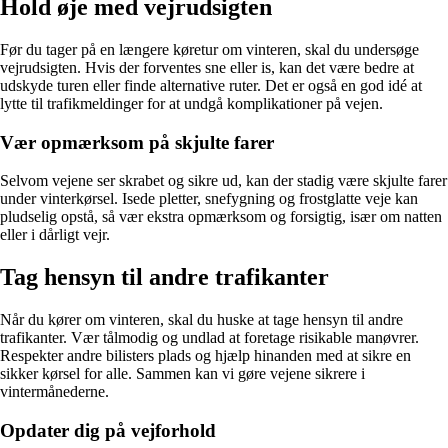
Hold øje med vejrudsigten
Før du tager på en længere køretur om vinteren, skal du undersøge
vejrudsigten. Hvis der forventes sne eller is, kan det være bedre at
udskyde turen eller finde alternative ruter. Det er også en god idé at
lytte til trafikmeldinger for at undgå komplikationer på vejen.
Vær opmærksom på skjulte farer
Selvom vejene ser skrabet og sikre ud, kan der stadig være skjulte farer
under vinterkørsel. Isede pletter, snefygning og frostglatte veje kan
pludselig opstå, så vær ekstra opmærksom og forsigtig, især om natten
eller i dårligt vejr.
Tag hensyn til andre trafikanter
Når du kører om vinteren, skal du huske at tage hensyn til andre
trafikanter. Vær tålmodig og undlad at foretage risikable manøvrer.
Respekter andre bilisters plads og hjælp hinanden med at sikre en
sikker kørsel for alle. Sammen kan vi gøre vejene sikrere i
vintermånederne.
Opdater dig på vejforhold