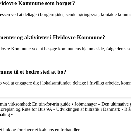
i Hvidovre Kommune som borger?
n ved at deltage i borgermøder, sende høringssvar, kontakte kommunalbe
menter og aktiviteter i Hvidovre Kommune?
vidovre Kommune ved at besøge kommunens hjemmeside, følge deres soci
ne til et bedre sted at bo?
ved at engagere dig i lokalsamfundet, deltage i frivilligt arbejde, komme
min virksomhed: En trin-for-trin guide
•
Jobmanager – Den ultimative gu
Køreplan og Rute for Bus 9A
•
Udviklingen af biltrafik i Danmark
•
Blå
åling
•
t link og foretager et køb hos en forhandler.