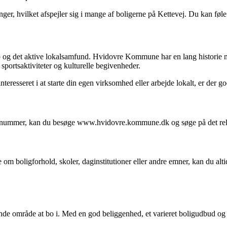
hvilket afspejler sig i mange af boligerne på Kettevej. Du kan føle di
ab og det aktive lokalsamfund. Hvidovre Kommune har en lang historie me
 sportsaktiviteter og kulturelle begivenheder.
eresseret i at starte din egen virksomhed eller arbejde lokalt, er der g
ummer, kan du besøge www.hvidovre.kommune.dk og søge på det rele
om boligforhold, skoler, daginstitutioner eller andre emner, kan du al
nde område at bo i. Med en god beliggenhed, et varieret boligudbud og 