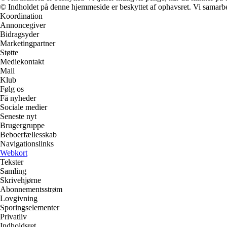
© Indholdet på denne hjemmeside er beskyttet af ophavsret. Vi samarbe
Koordination
Annoncegiver
Bidragsyder
Marketingpartner
Støtte
Mediekontakt
Mail
Klub
Følg os
Få nyheder
Sociale medier
Seneste nyt
Brugergruppe
Beboerfællesskab
Navigationslinks
Webkort
Tekster
Samling
Skrivehjørne
Abonnementsstrøm
Lovgivning
Sporingselementer
Privatliv
Indholdsret