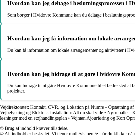
Hvordan kan jeg deltage i beslutningsprocessen 
Som borger i Hvidovre Kommune kan du deltage i beslutningsprocesse
Hvordan kan jeg få information om lokale arrange
Du kan få information om lokale arrangementer og aktiviteter i H
Hvordan kan jeg bidrage til at gøre Hvidovre Kommu
Du kan bidrage til at gøre Hvidovre Kommune til et bedre sted at bo 
projekter.
Vejdirektoratet: Kontakt, CVR, og Lokation på Numre
•
Opsætning af 
Vejbelysning og Elektrisk Installation: Alt du skal vide
•
Nørreballe – 
løsninger med en støjhandlingsplan
•
Vejman Ajourføring og Kort Opm
© Brug af indhold kræver tilladelse.
© Alt indhold er beskyttet. Vi tjener muligvis penge, når du klikker på e