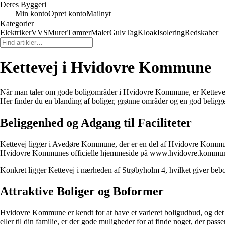
Deres Byggeri
Min konto
Opret konto
Mailnyt
Kategorier
Elektriker
VVS
Murer
Tømrer
Maler
Gulv
Tag
Kloak
Isolering
Redskaber
Kettevej i Hvidovre Kommune
Når man taler om gode boligområder i Hvidovre Kommune, er Kettevej 
Her finder du en blanding af boliger, grønne områder og en god beliggen
Beliggenhed og Adgang til Faciliteter
Kettevej ligger i Avedøre Kommune, der er en del af Hvidovre Kommune
Hvidovre Kommunes officielle hjemmeside på www.hvidovre.kommune.dk 
Konkret ligger Kettevej i nærheden af Strøbyholm 4, hvilket giver beboe
Attraktive Boliger og Boformer
Hvidovre Kommune er kendt for at have et varieret boligudbud, og det gæ
eller til din familie, er der gode muligheder for at finde noget, der passe