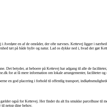
i Avedøre en af de områder, der ofte nævnes. Kettevej ligger i nærhe
hed tæt på både byliv og natur. Lad os dykke ned i, hvad der gør Kettev
. Det betyder, at beboere på Kettevej har adgang til alle de facilit
for at få mere information om lokale arrangementer, faciliteter og 
rne en god placering i forhold til offentlig transport, indkøbsmulighed
lder også for Kettevej. Her finder du alt fra smukke parcelhuse til mod
r til netop dine behov.