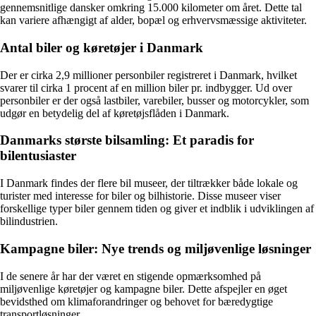
gennemsnitlige dansker omkring 15.000 kilometer om året. Dette tal
kan variere afhængigt af alder, bopæl og erhvervsmæssige aktiviteter.
Antal biler og køretøjer i Danmark
Der er cirka 2,9 millioner personbiler registreret i Danmark, hvilket
svarer til cirka 1 procent af en million biler pr. indbygger. Ud over
personbiler er der også lastbiler, varebiler, busser og motorcykler, som
udgør en betydelig del af køretøjsflåden i Danmark.
Danmarks største bilsamling: Et paradis for
bilentusiaster
I Danmark findes der flere bil museer, der tiltrækker både lokale og
turister med interesse for biler og bilhistorie. Disse museer viser
forskellige typer biler gennem tiden og giver et indblik i udviklingen af
bilindustrien.
Kampagne biler: Nye trends og miljøvenlige løsninger
I de senere år har der været en stigende opmærksomhed på
miljøvenlige køretøjer og kampagne biler. Dette afspejler en øget
bevidsthed om klimaforandringer og behovet for bæredygtige
transportløsninger.