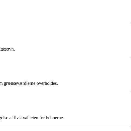
attesøvn.
, om grænseværdierne overholdes.
else af livskvaliteten for beboerne.