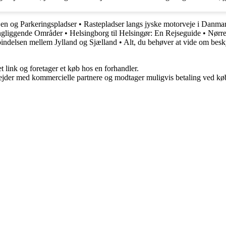
en og Parkeringspladser
•
Rastepladser langs jyske motorveje i Danmar
ingliggende Områder
•
Helsingborg til Helsingør: En Rejseguide
•
Nørre
bindelsen mellem Jylland og Sjælland
•
Alt, du behøver at vide om besky
t link og foretager et køb hos en forhandler.
jder med kommercielle partnere og modtager muligvis betaling ved køb.