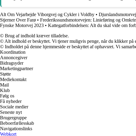
Alt Om Vejarbejde Viborgvej og Cykler i Voldby
•
Djurslandsmotorvej
Stjerner Over Farø
•
Frederikssundsmotorvejen: Linieføring og Omkr
Fynske Motorvej 2023
•
Kattegatforbindelsen: Alt du skal vide om for
© Brug af indhold kræver tilladelse.
© Alt indhold er beskyttet. Vi tjener muligvis penge, når du klikker på e
© Indholdet på denne hjemmeside er beskyttet af ophavsret. Vi samarbe
Koordination
Annoncegiver
Bidragsyder
Marketingpartner
Støtte
Mediekontakt
Mail
Klub
Følg os
Få nyheder
Sociale medier
Seneste nyt
Brugergruppe
Beboerfællesskab
Navigationslinks
Webkort