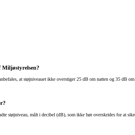
f Miljøstyrelsen?
t anbefales, at støjniveauet ikke overstiger 25 dB om natten og 35 dB o
er?
dte støjniveau, målt i decibel (dB), som ikke bør overskrides for at sikr