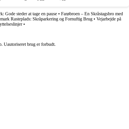
k: Gode steder at tage en pause
•
Farøbroen – En Skråstagsbro med
mark Rasteplads: Skråparkering og Fornuftig Brug
•
Vejarbejde på
ttelseslinjer
•
 Uautoriseret brug er forbudt.