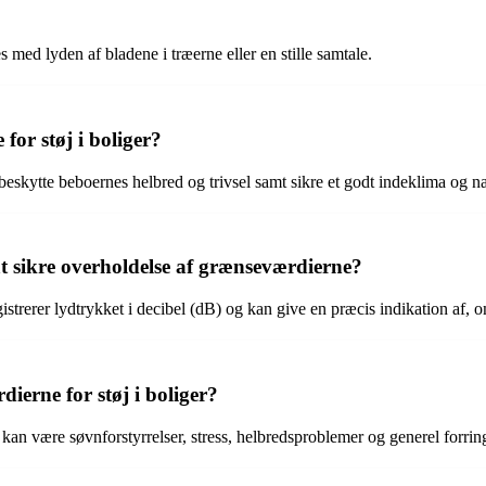
 med lyden af bladene i træerne eller en stille samtale.
for støj i boliger?
t beskytte beboernes helbred og trivsel samt sikre et godt indeklima og n
t sikre overholdelse af grænseværdierne?
gistrerer lydtrykket i decibel (dB) og kan give en præcis indikation af
ierne for støj i boliger?
an være søvnforstyrrelser, stress, helbredsproblemer og generel forring