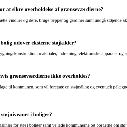
or at sikre overholdelse af grænseværdierne?
 tætte vinduer og døre, bruge tæpper og gardiner samt undgå støjende akti
 bolig udover eksterne støjkilder?
ygningskonstruktion, materialer, indretning, elektroniske apparater og ak
 hvis grænseværdierne ikke overholdes?
age til kommunen, som vil foretage en støjmåling og eventuelt pålægge ej
 støjniveauet i boliger?
ngslinjer for støj i boliger samt vejlede kommunerne og borgerne om stø