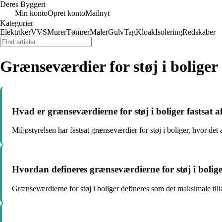
Deres Byggeri
Min konto
Opret konto
Mailnyt
Kategorier
Elektriker
VVS
Murer
Tømrer
Maler
Gulv
Tag
Kloak
Isolering
Redskaber
Grænseværdier for støj i boliger
Hvad er grænseværdierne for støj i boliger fastsat a
Miljøstyrelsen har fastsat grænseværdier for støj i boliger, hvor de
Hvordan defineres grænseværdierne for støj i bolig
Grænseværdierne for støj i boliger defineres som det maksimale tilla