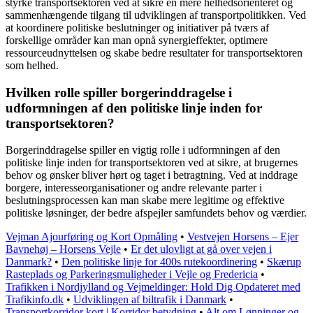
styrke transportsektoren ved at sikre en mere helhedsorienteret og
sammenhængende tilgang til udviklingen af transportpolitikken. Ved
at koordinere politiske beslutninger og initiativer på tværs af
forskellige områder kan man opnå synergieffekter, optimere
ressourceudnyttelsen og skabe bedre resultater for transportsektoren
som helhed.
Hvilken rolle spiller borgerinddragelse i
udformningen af den politiske linje inden for
transportsektoren?
Borgerinddragelse spiller en vigtig rolle i udformningen af den
politiske linje inden for transportsektoren ved at sikre, at brugernes
behov og ønsker bliver hørt og taget i betragtning. Ved at inddrage
borgere, interesseorganisationer og andre relevante parter i
beslutningsprocessen kan man skabe mere legitime og effektive
politiske løsninger, der bedre afspejler samfundets behov og værdier.
Vejman Ajourføring og Kort Opmåling
•
Vestvejen Horsens – Ejer
Bavnehøj – Horsens Vejle
•
Er det ulovligt at gå over vejen i
Danmark?
•
Den politiske linje for 400s rutekoordinering
•
Skærup
Rasteplads og Parkeringsmuligheder i Vejle og Fredericia
•
Trafikken i Nordjylland og Vejmeldinger: Hold Dig Opdateret med
Trafikinfo.dk
•
Udviklingen af biltrafik i Danmark
•
Transportkorridor kort | Korridor betydning
•
Alt om Lønninger og