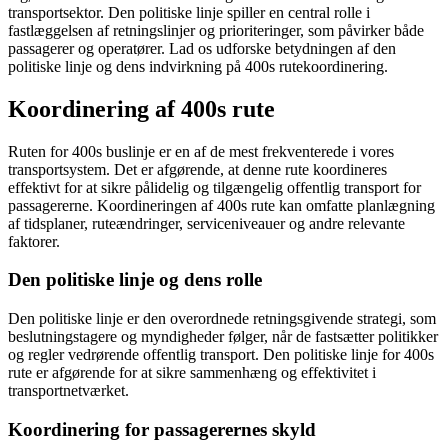
transportsektor. Den politiske linje spiller en central rolle i
fastlæggelsen af retningslinjer og prioriteringer, som påvirker både
passagerer og operatører. Lad os udforske betydningen af den
politiske linje og dens indvirkning på 400s rutekoordinering.
Koordinering af 400s rute
Ruten for 400s buslinje er en af de mest frekventerede i vores
transportsystem. Det er afgørende, at denne rute koordineres
effektivt for at sikre pålidelig og tilgængelig offentlig transport for
passagererne. Koordineringen af 400s rute kan omfatte planlægning
af tidsplaner, ruteændringer, serviceniveauer og andre relevante
faktorer.
Den politiske linje og dens rolle
Den politiske linje er den overordnede retningsgivende strategi, som
beslutningstagere og myndigheder følger, når de fastsætter politikker
og regler vedrørende offentlig transport. Den politiske linje for 400s
rute er afgørende for at sikre sammenhæng og effektivitet i
transportnetværket.
Koordinering for passagerernes skyld