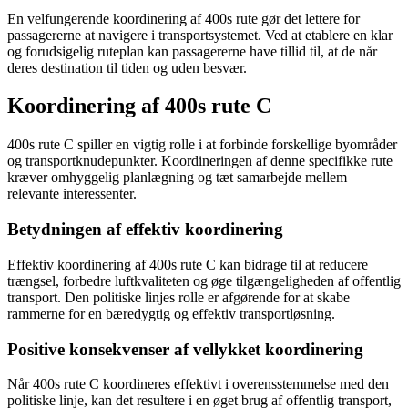
En velfungerende koordinering af 400s rute gør det lettere for
passagererne at navigere i transportsystemet. Ved at etablere en klar
og forudsigelig ruteplan kan passagererne have tillid til, at de når
deres destination til tiden og uden besvær.
Koordinering af 400s rute C
400s rute C spiller en vigtig rolle i at forbinde forskellige byområder
og transportknudepunkter. Koordineringen af denne specifikke rute
kræver omhyggelig planlægning og tæt samarbejde mellem
relevante interessenter.
Betydningen af effektiv koordinering
Effektiv koordinering af 400s rute C kan bidrage til at reducere
trængsel, forbedre luftkvaliteten og øge tilgængeligheden af offentlig
transport. Den politiske linjes rolle er afgørende for at skabe
rammerne for en bæredygtig og effektiv transportløsning.
Positive konsekvenser af vellykket koordinering
Når 400s rute C koordineres effektivt i overensstemmelse med den
politiske linje, kan det resultere i en øget brug af offentlig transport,