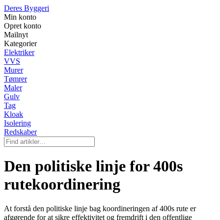
Deres Byggeri
Min konto
Opret konto
Mailnyt
Kategorier
Elektriker
VVS
Murer
Tømrer
Maler
Gulv
Tag
Kloak
Isolering
Redskaber
Den politiske linje for 400s
rutekoordinering
At forstå den politiske linje bag koordineringen af 400s rute er
afgørende for at sikre effektivitet og fremdrift i den offentlige