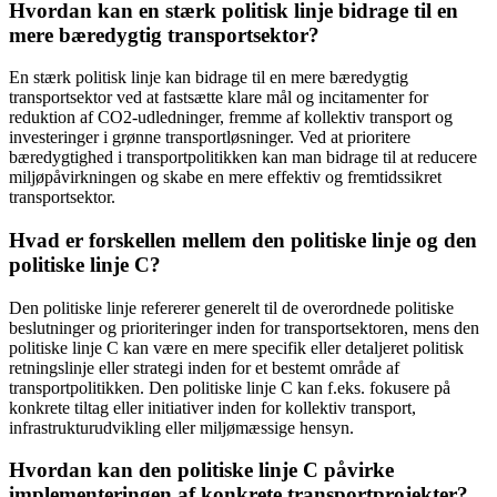
Hvordan kan en stærk politisk linje bidrage til en
mere bæredygtig transportsektor?
En stærk politisk linje kan bidrage til en mere bæredygtig
transportsektor ved at fastsætte klare mål og incitamenter for
reduktion af CO2-udledninger, fremme af kollektiv transport og
investeringer i grønne transportløsninger. Ved at prioritere
bæredygtighed i transportpolitikken kan man bidrage til at reducere
miljøpåvirkningen og skabe en mere effektiv og fremtidssikret
transportsektor.
Hvad er forskellen mellem den politiske linje og den
politiske linje C?
Den politiske linje refererer generelt til de overordnede politiske
beslutninger og prioriteringer inden for transportsektoren, mens den
politiske linje C kan være en mere specifik eller detaljeret politisk
retningslinje eller strategi inden for et bestemt område af
transportpolitikken. Den politiske linje C kan f.eks. fokusere på
konkrete tiltag eller initiativer inden for kollektiv transport,
infrastrukturudvikling eller miljømæssige hensyn.
Hvordan kan den politiske linje C påvirke
implementeringen af konkrete transportprojekter?