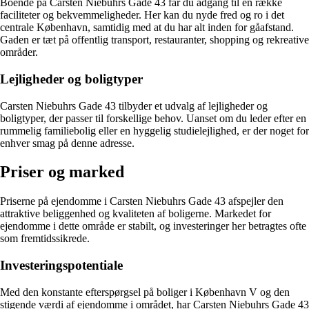
Boende på Carsten Niebuhrs Gade 43 får du adgang til en række
faciliteter og bekvemmeligheder. Her kan du nyde fred og ro i det
centrale København, samtidig med at du har alt inden for gåafstand.
Gaden er tæt på offentlig transport, restauranter, shopping og rekreative
områder.
Lejligheder og boligtyper
Carsten Niebuhrs Gade 43 tilbyder et udvalg af lejligheder og
boligtyper, der passer til forskellige behov. Uanset om du leder efter en
rummelig familiebolig eller en hyggelig studielejlighed, er der noget for
enhver smag på denne adresse.
Priser og marked
Priserne på ejendomme i Carsten Niebuhrs Gade 43 afspejler den
attraktive beliggenhed og kvaliteten af boligerne. Markedet for
ejendomme i dette område er stabilt, og investeringer her betragtes ofte
som fremtidssikrede.
Investeringspotentiale
Med den konstante efterspørgsel på boliger i København V og den
stigende værdi af ejendomme i området, har Carsten Niebuhrs Gade 43