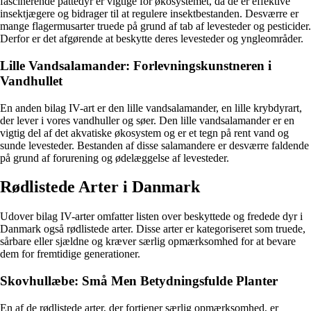
fascinerende pattedyr er vigtige for økosystemet, da de er effektive
insektjægere og bidrager til at regulere insektbestanden. Desværre er
mange flagermusarter truede på grund af tab af levesteder og pesticider.
Derfor er det afgørende at beskytte deres levesteder og yngleområder.
Lille Vandsalamander: Forlevningskunstneren i
Vandhullet
En anden bilag IV-art er den lille vandsalamander, en lille krybdyrart,
der lever i vores vandhuller og søer. Den lille vandsalamander er en
vigtig del af det akvatiske økosystem og er et tegn på rent vand og
sunde levesteder. Bestanden af disse salamandere er desværre faldende
på grund af forurening og ødelæggelse af levesteder.
Rødlistede Arter i Danmark
Udover bilag IV-arter omfatter listen over beskyttede og fredede dyr i
Danmark også rødlistede arter. Disse arter er kategoriseret som truede,
sårbare eller sjældne og kræver særlig opmærksomhed for at bevare
dem for fremtidige generationer.
Skovhullæbe: Små Men Betydningsfulde Planter
En af de rødlistede arter, der fortjener særlig opmærksomhed, er