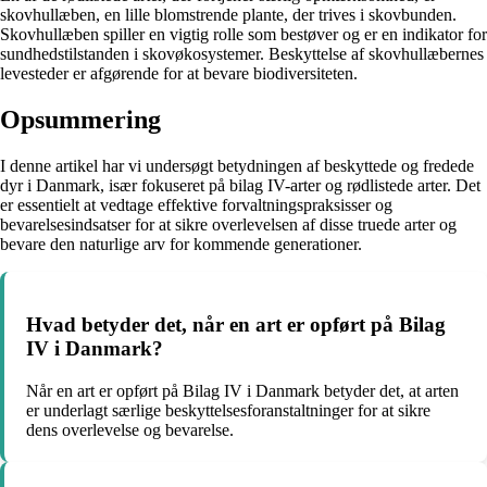
skovhullæben, en lille blomstrende plante, der trives i skovbunden.
Skovhullæben spiller en vigtig rolle som bestøver og er en indikator for
sundhedstilstanden i skovøkosystemer. Beskyttelse af skovhullæbernes
levesteder er afgørende for at bevare biodiversiteten.
Opsummering
I denne artikel har vi undersøgt betydningen af beskyttede og fredede
dyr i Danmark, især fokuseret på bilag IV-arter og rødlistede arter. Det
er essentielt at vedtage effektive forvaltningspraksisser og
bevarelsesindsatser for at sikre overlevelsen af disse truede arter og
bevare den naturlige arv for kommende generationer.
Hvad betyder det, når en art er opført på Bilag
IV i Danmark?
Når en art er opført på Bilag IV i Danmark betyder det, at arten
er underlagt særlige beskyttelsesforanstaltninger for at sikre
dens overlevelse og bevarelse.