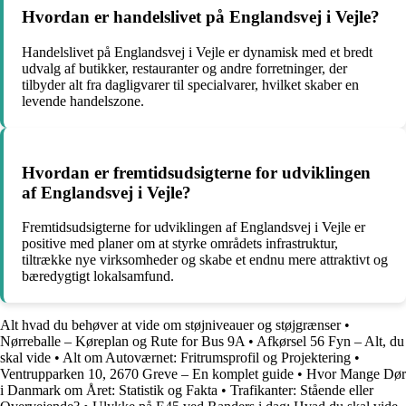
Hvordan er handelslivet på Englandsvej i Vejle?
Handelslivet på Englandsvej i Vejle er dynamisk med et bredt
udvalg af butikker, restauranter og andre forretninger, der
tilbyder alt fra dagligvarer til specialvarer, hvilket skaber en
levende handelszone.
Hvordan er fremtidsudsigterne for udviklingen
af Englandsvej i Vejle?
Fremtidsudsigterne for udviklingen af Englandsvej i Vejle er
positive med planer om at styrke områdets infrastruktur,
tiltrække nye virksomheder og skabe et endnu mere attraktivt og
bæredygtigt lokalsamfund.
Alt hvad du behøver at vide om støjniveauer og støjgrænser
•
Nørreballe – Køreplan og Rute for Bus 9A
•
Afkørsel 56 Fyn – Alt, du
skal vide
•
Alt om Autoværnet: Fritrumsprofil og Projektering
•
Ventrupparken 10, 2670 Greve – En komplet guide
•
Hvor Mange Dør
i Danmark om Året: Statistik og Fakta
•
Trafikanter: Stående eller