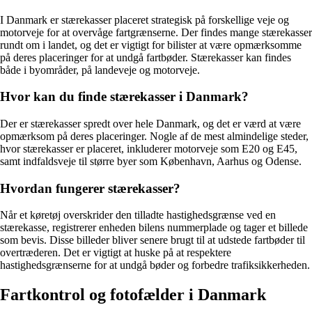
I Danmark er stærekasser placeret strategisk på forskellige veje og
motorveje for at overvåge fartgrænserne. Der findes mange stærekasser
rundt om i landet, og det er vigtigt for bilister at være opmærksomme
på deres placeringer for at undgå fartbøder. Stærekasser kan findes
både i byområder, på landeveje og motorveje.
Hvor kan du finde stærekasser i Danmark?
Der er stærekasser spredt over hele Danmark, og det er værd at være
opmærksom på deres placeringer. Nogle af de mest almindelige steder,
hvor stærekasser er placeret, inkluderer motorveje som E20 og E45,
samt indfaldsveje til større byer som København, Aarhus og Odense.
Hvordan fungerer stærekasser?
Når et køretøj overskrider den tilladte hastighedsgrænse ved en
stærekasse, registrerer enheden bilens nummerplade og tager et billede
som bevis. Disse billeder bliver senere brugt til at udstede fartbøder til
overtræderen. Det er vigtigt at huske på at respektere
hastighedsgrænserne for at undgå bøder og forbedre trafiksikkerheden.
Fartkontrol og fotofælder i Danmark